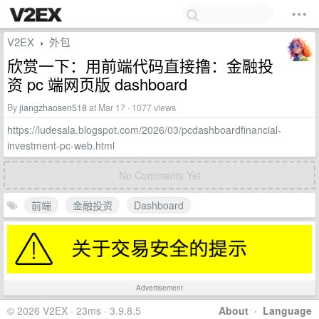
V2EX
外包
›
欣赏一下：用前端代码直接撸：金融投
资 pc 端网页版 dashboard
By
jiangzhaosen518
at Mar 17 · 1077 views
https://ludesala.blogspot.com/2026/03/pcdashboardfinancial-
investment-pc-web.html
No Comments Yet
前端
金融投资
Dashboard
Advertisement
© 2026 V2EX · 23ms · 3.9.8.5
About
·
Language