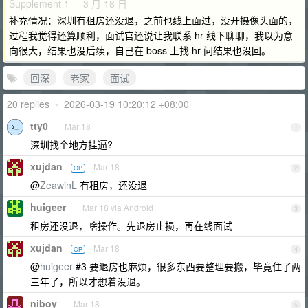
Supplement 1 · 3 月 18 日
补充情况：深圳有租房还没退，之前也线上面过，没开摄像头面的，
过程我觉得还算顺利，面试官还说让我联系 hr 线下聊聊，我以为意
向很大，结果也没后续，自己在 boss 上找 hr 问结果也没回。
回深
老家
面试
20 replies
•
2026-03-19 10:20:12 +08:00
tty0
Mar 18
1
深圳找个地方挂逼?
xujdan
Mar 18
OP
2
@
ZeawinL
有租房，还没退
huigeer
Mar 18 via Android
3
租房还没退，啥操作。先退房止损，再在线面试
xujdan
Mar 18
OP
4
@
huigeer
#3 要退房也麻烦，很多东西要整理要搬，毕竟住了两
三年了，所以才想着没退。
niboy
Mar 18
5