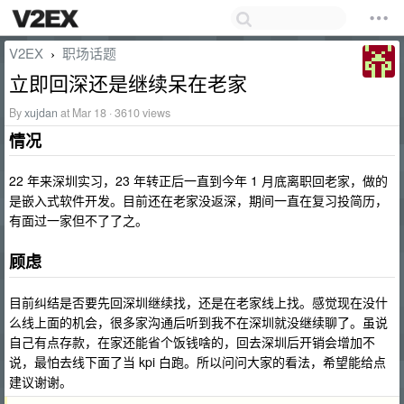
V2EX
职场话题
›
立即回深还是继续呆在老家
By
xujdan
at Mar 18 · 3610 views
情况
22 年来深圳实习，23 年转正后一直到今年 1 月底离职回老家，做的
是嵌入式软件开发。目前还在老家没返深，期间一直在复习投简历，
有面过一家但不了了之。
顾虑
目前纠结是否要先回深圳继续找，还是在老家线上找。感觉现在没什
么线上面的机会，很多家沟通后听到我不在深圳就没继续聊了。虽说
自己有点存款，在家还能省个饭钱啥的，回去深圳后开销会增加不
说，最怕去线下面了当 kpi 白跑。所以问问大家的看法，希望能给点
建议谢谢。