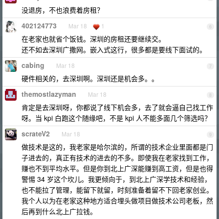
没退房，不也浪费着房租？
402124773
Mar 18
1
6
在老家也就省个饭钱。深圳的房租还要继续交。
还不如去深圳广撒网。嵌入式这行，很多都是要线下面试的。
cabing
Mar 18
7
硬件相关的，去深圳啊。深圳还是机会多。。
themostlazyman
Mar 18
8
肯定是去深圳呀，你都说了线下机会多，去了就会逼自己找工作
呀。当 kpi 白跑这个随缘吧，不是 kpi 人不能多面几个筛选吗？
scrateV2
Mar 18
9
做技术是这的，我老家是哈尔滨的，所谓的技术企业里面都是门
子进去的，真正有技术的进去的不多。即使我在老家找到工作，
赚也不到平均水平。但是你到北上广深能赚到高工资，但是也得
警惕 34 岁这个坎儿。我更倾向于，到北上广深学技术和经验，
也不能拉了管理，能留下就留，时刻准备着留不下回老家创业。
我个人以为在老家这种地方适合埋头做项目做技术公司老板，然
后再到什么北上广拉钱。