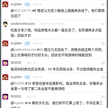
xujdan
Mar 18
OP
10
@
402124773
#6 嗯还以为至少能线上面面再去线下，有打算周
五回了
yetAnotherJoe
Mar 18 via iPhone
11
吃饭才多少钱，你这房租大头都一直在花了，无所谓再多点饭
钱，回去才对
xujdan
Mar 18
OP
12
@
yetAnotherJoe
#11 嗯过几天回去了，房租也就这两个月吧，
加上社保啥的才比较大头，回去也不知道啥时候能找到
X0V0X
Mar 18
13
我深圳的房也还没有退，10 年东西有点多，不过我领着失业金
xujdan
Mar 18
OP
14
@
X0V0X
#13 老哥也是年前离职吗，我没领失业金，好像失业
金第一次领了第二失业就不能再领吧
X0V0X
Mar 18
15
@
xujdan
#14 拿的大礼包，我已经不打算上班了，不存在第二
次失业