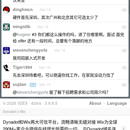
dinghmcn
Mar 18
16
硬件首先深圳，其次广州和北京其它可选太少了
mingtdlb
Mar 18
17
@
huigeer
#3 你们都这么操作的吗，退了住哪里啊。面试 面完
给 offer 还有一段时间，总要有个落脚的地方
stevenchengyofa
Mar 18
18
我司招嵌入式开发
Tiger1994
Mar 18
19
先去深圳待着吧，可以倒逼你找工作，在家就没动力找了
xujdan
Mar 19
OP
20
@
stevenchengyofa
能了解下招聘需求和公司简介吗？
© 2026 V2EX · 42ms · 3.9.8.5
About
·
Language
Dynadot x Wix
Dynadot和Wix两大可信平台，流畅清晰无缝对接 Wix为全球
›
290M+家企业提供在线增长所需的一切。 与Dynadot域名连