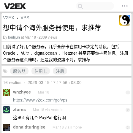
V2EX
VPS
›
想申请个海外服务器使用，求推荐
By
loulijun
at Mar 18 · 2339 views
目前试了好几个服务器，几乎全部卡在信用卡绑定的阶段，包括
Oracle 、Vultr 、digitalocean ，Hetzner 甚至还要你护照信息，注册
个服务器这么难吗，还是我的姿势不对，求推荐
服务器
信用卡
注册
16 replies
•
2026-03-19 17:17:56 +08:00
wnzhyee
Mar 18
1
https://www.v2ex.com/go/vps
zturns
Mar 18 via Android
2
这里面有几个 PayPal 也行啊
donaldturinglee
Mar 18 via iPhone
3