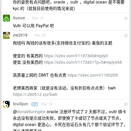
你的姿势有点问题吧，oracle ，cultr ，digital ocean 是不需要
kyc 的（就我目前使用的情况来说）
liuxue
Mar 18
4
Vultr 可以用 PayPal 吧
zw2019
Mar 18
5
掏钱吗 掏钱的话有很多(支持微信支付宝的) 看我的主题
便宜的 有美西的
https://v2ex.com/t/1197365#reply0
便宜 没有美西的
https://v2ex.com/t/1173401?p=5#reply458
高质量上网的 DMIT 也有点贵
https://v2ex.com/t/1180258
老牌美西商家（就是没有活动，没有折扣有点点贵） bwh
https://i.260512.xyz/bwh
loulijun
Mar 18
OP
6
@
donaldturinglee
oracle 注册环节试了 2 天都不过，vultr 绑卡
永远没有提示成功失败，即使换了卡或切了节点或关了节点，
digital ocean 更恶心，卡死在验证石头有几个那个验证环节了，
怎么选择都不对