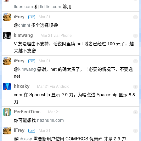
tldes.com
和
tld-list.com
够用
iFrey
Mar 21
OP
3
@
chinni
多个选择呗😂
kimwang
Mar 21 via iPhone
4
V 友没理由不支持，话说阿里续 net 域名已经过 100 元了，越
来越不靠谱
iFrey
Mar 21
OP
5
@
kimwang
感谢，net 的确太贵了，非必要的情况下，不要选
net
hhxsky
Mar 21 via Android
6
com 在 Spaceship 显示 2.9 刀，为啥点进 Spaceship 显示 8.8
刀
PerFectTime
Mar 21
7
你可能想找
nazhumi.com
iFrey
Mar 21
OP
8
@
hhxsky
需要新用户使用 COMPROS 优惠码 才是 2.9 刀