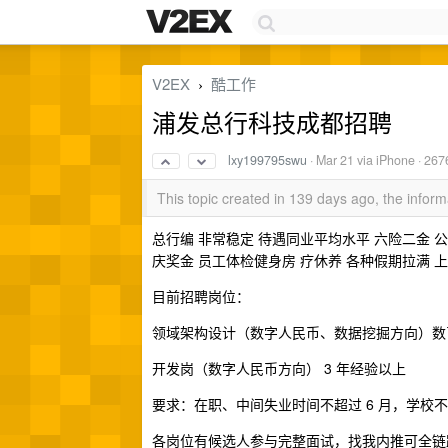
V2EX
酷工作
›
浦发总行科技成都招聘
lxy199795swu
·
Mar 21
via iPhone · 267
This topic created in 139 days ago, the info
总行编 非常稳定 待遇同业平均水平 六险二金 公
庆奖金 员工体检健身房 疗休养 各种假期拉满 上
目前招聘岗位：
领域架构设计（数字人民币、数据挖掘方向）数币 
开发岗（数字人民币方向） 3 年经验以上
要求：在职、中间失业时间不超过 6 月，学
各岗位有候选人参与完整面试，找我内推可全链