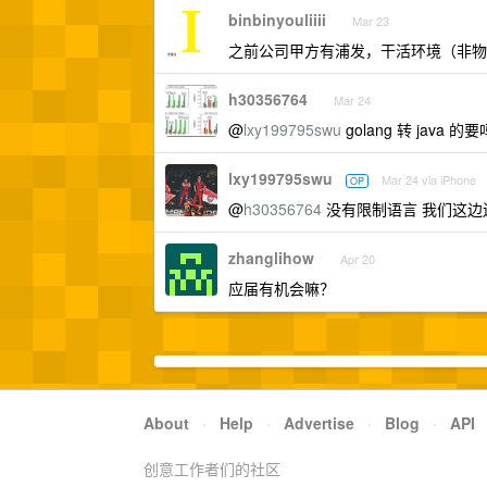
binbinyouliiii
Mar 23
之前公司甲方有浦发，干活环境（非物
h30356764
Mar 24
@
lxy199795swu
golang 转 java 的要
lxy199795swu
Mar 24 via iPhone
OP
@
h30356764
没有限制语言 我们这边
zhanglihow
Apr 20
应届有机会嘛？
About
·
Help
·
Advertise
·
Blog
·
API
创意工作者们的社区