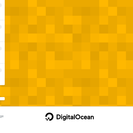
1
2
3
4
ge