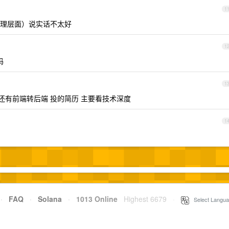
1
理层面）说实话不太好
1
吗
1
还有前端转后端 投的简历 主要看技术深度
1
·
FAQ
·
Solana
·
1013 Online
Highest 6679
·
Select Langua