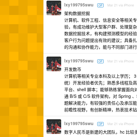
lxy199795swu
Mar 21 via iPhone
OP
架构数据挖掘
计算机、软件工程、信息安全等相关专
验，有成功维护大型客户群、处理复杂
数据挖掘技术，有构建预测模型的经验；
客户行为问题提出有效的建议；具备扎
的沟通和协作能力，能与不同部门进行
lxy199795swu
Mar 21 via iPhone
OP
开发数币
计算机等相关专业本科及以上学历； 3
统）开发经验者优先；熟悉多线程及高并
平台、shell 脚本；能够熟练掌握面
通 B/S 或 C/S 软件架构，对 Spri
题解决能力，有较强的责任心及承压能
前瞻性视野，有创新精神，热衷技术钻
lxy199795swu
Mar 21 via iPhone
OP
数字人民币是新建的大团队，hc 比较多，建