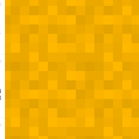
2
对
3
精
问
4