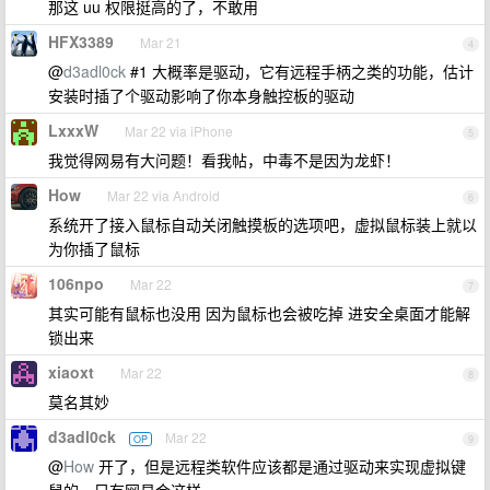
那这 uu 权限挺高的了，不敢用
HFX3389
Mar 21
4
@
d3adl0ck
#1 大概率是驱动，它有远程手柄之类的功能，估计
安装时插了个驱动影响了你本身触控板的驱动
LxxxW
Mar 22 via iPhone
5
我觉得网易有大问题！看我帖，中毒不是因为龙虾！
How
Mar 22 via Android
6
系统开了接入鼠标自动关闭触摸板的选项吧，虚拟鼠标装上就以
为你插了鼠标
106npo
Mar 22
7
其实可能有鼠标也没用 因为鼠标也会被吃掉 进安全桌面才能解
锁出来
xiaoxt
Mar 22
8
莫名其妙
d3adl0ck
Mar 22
OP
9
@
How
开了，但是远程类软件应该都是通过驱动来实现虚拟键