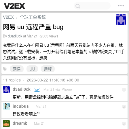
V2EX
全球工单系统
›
网易 uu 远程严重 bug
By
d3adl0ck
at Mar 21 · 2503 views
究竟是什么人在推网易 uu 远程啊？前两天看到站内不少人在推，就
想试试，遂下载安装，一打开就给我笔记本整的 s 触控板失灵了，手
头还刚好没有鼠标，想笑
网易
UU
远程
11 replies
•
2026-03-22 11:40:48 +08:00
d3adl0ck
Mar 21 via iPhone
OP
1
更新，用键盘控制电脑卸载之后立马好了，真是垃圾软件
incubus
Mar 21
2
建议看看项上**
dreamk
Mar 21
3