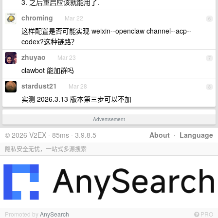
3. 之后重启应该就能用了.
chroming
Mar 22
6
这样配置是否可能实现 weixin--openclaw channel--acp--
codex?这种链路？
zhuyao
Mar 23
7
clawbot 能加群吗
stardust21
Mar 28
8
实测 2026.3.13 版本第三步可以不加
Advertisement
© 2026 V2EX · 85ms · 3.9.8.5
About
·
Language
隐私安全无忧，一站式多源搜索
Promoted by
AnySearch
PRO