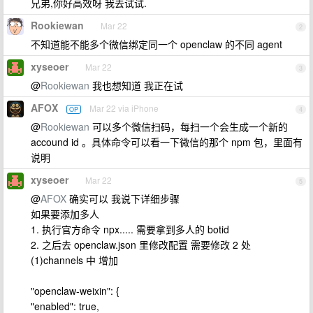
兄弟,你好高效呀 我去试试.
Rookiewan
Mar 22
2
不知道能不能多个微信绑定同一个 openclaw 的不同 agent
xyseoer
Mar 22
3
@
Rookiewan
我也想知道 我正在试
AFOX
Mar 22 via iPhone
OP
4
@
Rookiewan
可以多个微信扫码，每扫一个会生成一个新的
accound id 。具体命令可以看一下微信的那个 npm 包，里面有
说明
xyseoer
Mar 22
5
@
AFOX
确实可以 我说下详细步骤
如果要添加多人
1. 执行官方命令 npx..... 需要拿到多人的 botid
2. 之后去 openclaw.json 里修改配置 需要修改 2 处
(1)channels 中 增加
"openclaw-weixin": {
"enabled": true,