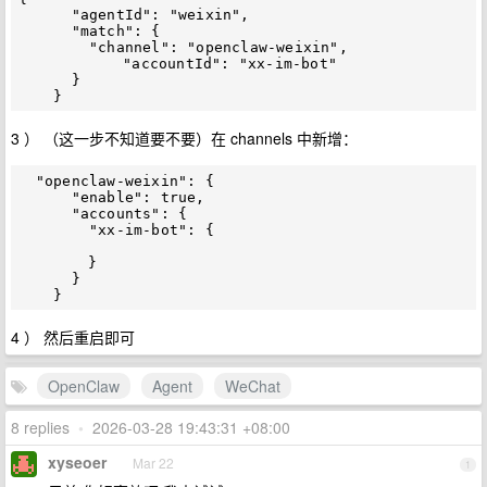
      "agentId": "weixin", 

      "match": {

        "channel": "openclaw-weixin",

	    "accountId": "xx-im-bot"

      }

3 ） （这一步不知道要不要）在 channels 中新增：
  "openclaw-weixin": {

      "enable": true,

      "accounts": {

        "xx-im-bot": {

	}

      }

4 ） 然后重启即可
OpenClaw
Agent
WeChat
8 replies
•
2026-03-28 19:43:31 +08:00
xyseoer
Mar 22
1