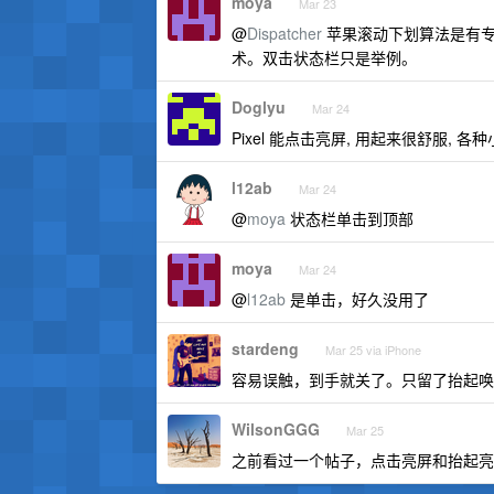
moya
Mar 23
@
Dispatcher
苹果滚动下划算法是有专
术。双击状态栏只是举例。
Doglyu
Mar 24
Pixel 能点击亮屏, 用起来很舒服, 各种
l12ab
Mar 24
@
moya
状态栏单击到顶部
moya
Mar 24
@
l12ab
是单击，好久没用了
stardeng
Mar 25 via iPhone
容易误触，到手就关了。只留了抬起唤
WilsonGGG
Mar 25
之前看过一个帖子，点击亮屏和抬起亮