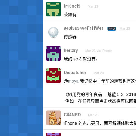
fr13ncl5
Mar 23
荣耀有
940i3s34v4F1HW41
Mar 23
PRO
传感器
hertzry
Mar 23 via iPhone
我的 se 3 就没有。
Dispatcher
Mar 23
@
moya
我记忆中十年前的魅蓝也有这
《够用党的青年良品 -- 魅蓝 5 》 2016-1
“例如，在任意界面点击状态栏可以回
C64NRD
Mar 23
iPhone 的点击亮屏、面容解锁体验