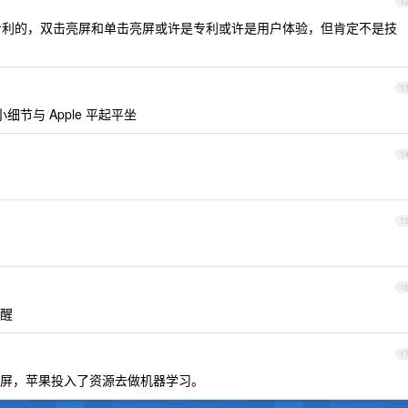
1
利的，双击亮屏和单击亮屏或许是专利或许是用户体验，但肯定不是技
1
小细节与 Apple 平起平坐
1
1
1
醒
1
屏，苹果投入了资源去做机器学习。