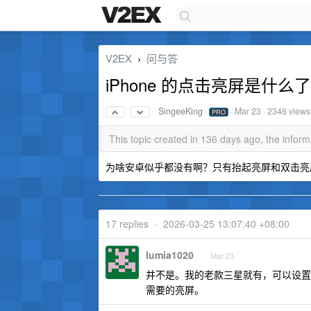
V2EX
问与答
›
iPhone 的点击亮屏是什
SingeeKing
·
·
Mar 23
· 2346 views
PRO
This topic created in 136 days ago, the info
为啥安卓似乎都没有啊？只有抬起亮屏和双击亮
17 replies
•
2026-03-25 13:07:40 +08:00
lumia1020
Mar 23
并不是。我的老款三星就有，可以设置
需要的亮屏。