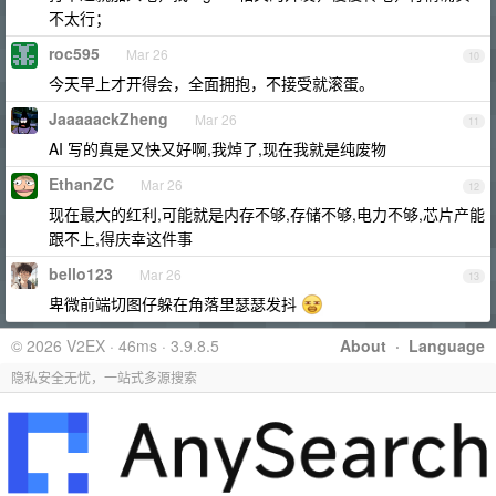
不太行；
roc595
Mar 26
10
今天早上才开得会，全面拥抱，不接受就滚蛋。
JaaaaackZheng
Mar 26
11
AI 写的真是又快又好啊,我焯了,现在我就是纯废物
EthanZC
Mar 26
12
现在最大的红利,可能就是内存不够,存储不够,电力不够,芯片产能
跟不上,得庆幸这件事
bello123
Mar 26
13
卑微前端切图仔躲在角落里瑟瑟发抖
© 2026 V2EX · 46ms · 3.9.8.5
About
·
Language
隐私安全无忧，一站式多源搜索