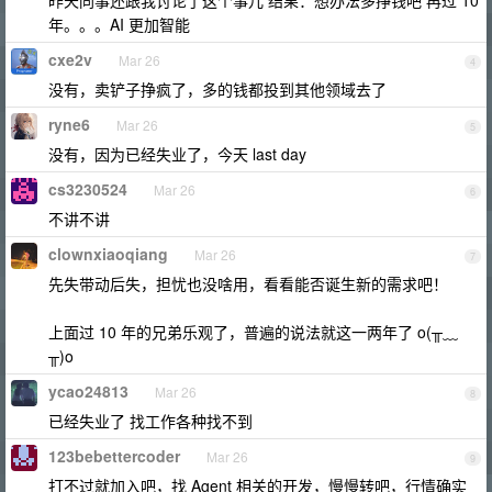
昨天同事还跟我讨论了这个事儿 结果：想办法多挣钱吧 再过 10
年。。。AI 更加智能
cxe2v
Mar 26
4
没有，卖铲子挣疯了，多的钱都投到其他领域去了
ryne6
Mar 26
5
没有，因为已经失业了，今天 last day
cs3230524
Mar 26
6
不讲不讲
clownxiaoqiang
Mar 26
7
先失带动后失，担忧也没啥用，看看能否诞生新的需求吧！
上面过 10 年的兄弟乐观了，普遍的说法就这一两年了 o(╥﹏
╥)o
ycao24813
Mar 26
8
已经失业了 找工作各种找不到
123bebettercoder
Mar 26
9
打不过就加入吧，找 Agent 相关的开发，慢慢转吧，行情确实