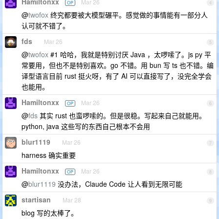
Hamiltonxx
Mar 26
OP
4
@
twofox
终究都要被大模型碾平。感觉做的事情能有一部分人
认可就不错了。
fds
Mar 26
5
@
twofox
#1 哈哈，我就是特别讨厌 Java ，太啰嗦了。js py 平
常要用，但也不是特别喜欢。go 不错。用 bun 写 ts 也不错。编
译型语言目前 rust 挺火呀，有了 AI 可以直接写了，没完全学会
也能用。
Hamiltonxx
Mar 26
OP
6
@
fds
其实 rust 也蛮啰嗦的。但是很稳。写起来自己就能用。
python, java 这些写的东西自己根本不会用
blur1119
Mar 26
7
harness 确实重要
Hamiltonxx
Mar 26
OP
8
@
blur1119
没办法，Claude Code 让人看到无限可能
startisan
Mar 28
9
blog 写的太棒了。