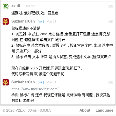
skull
Mar 31
10
遇到过指纹识别失效，要重启
SuzhaharCan
Mar 31
OP
11
鼠标描述的不清楚:
1. 浏览器 中 按住 cmd,点击链接 ,会重复打开链接 连点情况,该
问题 在 勾选框或 单击文件误打开
2. 鼠标选中 某文本段落 , 缓慢 还行, 按正常速度时, 出现 选中中
断 只选开头一部分
3. 鼠标 点击 文本 正常 是插入状态, 变成选中文本 (疑似双击)?
现在升级到 26.5 开发版,问题还出现,抓狂了,
代码写着写着 就 被这个问题干扰
SuzhaharCan
Mar 31
OP
12
https://www.mouse-test.com/
检测 鼠标左键 连点 我现在怀疑是 鼠标微动 有问题 , 我换其他
的鼠标试试 🤣
© 2026 V2EX · 33ms · 3.9.8.5
About
·
Language