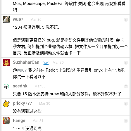
Mos, Mousecape, PastePal 等软件 关闭 也会出现 再观察看看
吧
wu67
Mar 30
5
1234 都没遇到. 5 我不玩.
但是遇到更奇怪的 bug, 就是拖动文件到其他位置的时候, 会卡一
秒左右, 例如拖到企业微信输入框, 把文件从一个目录拖到另一个
目录, 反正涉及到拖动文件就会卡一下
SuzhaharCan
Mar 30
OP
6
@
wu67
我之前在 Reddit 上浏览说 重建索引 onyx 上有个功能,
你试一下看可以不
seedhk
Mar 30
7
只要 15 版本还支持 brew 和绝大部分软件，能不升就不升了
pricky777
Mar 30
8
没有遇到过这些
Fange
Mar 31
9
1 ～ 4 没遇到呢