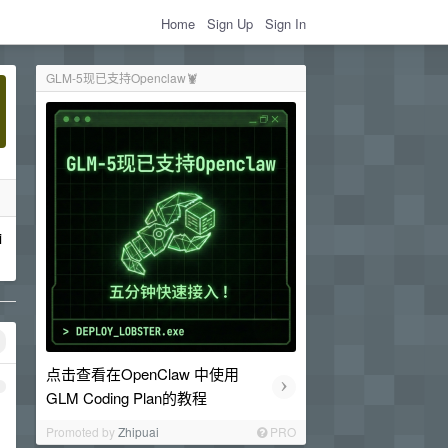
Home
Sign Up
Sign In
GLM-5现已支持Openclaw🦞
i
点击查看在OpenClaw 中使用
›
1
GLM Coding Plan的教程
Promoted by
Zhipuai
PRO