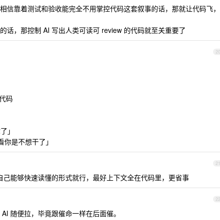
模型够强相信靠着测试和验收能完全不用掌控代码这套叙事的话，那就让代码飞，
w 的话，那控制 AI 写出人类可读可 review 的代码就至关重要了
2
的代码
你了」
？我看你是不想干了」
2
I 自己能够快速读懂的形式就行，最好上下文全在代码里，更省事
2
AI 随便拉，毕竟跟催命一样在后面催。