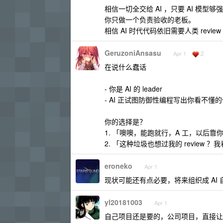
相信一切全交给 AI ，只要 AI 
你只做一个负责验收的老板。
相信 AI 时代代码依旧需要人类 revie
GeruzoniAnsasu
2
Apr 1
在说什么蠢话
- 你是 AI 的 leader
- AI 正试图防御性编程写出你看不懂
你的选择是？
1. 「噢噢，能跑就行，A 工，以后靠
2. 「这种垃圾也想过我的 review 
eroneko
Apr 1
现状可能还有点必要，将来组织成 A
yl20181003
Apr 1
自己项目还是要的，公司项目，直接让 