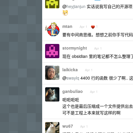
@
heyjianjun
实话说我写自己的开源项目
mtan
1
Apr 1
要有中间商思维。想想之前你手写代码
stormynight
Apr 1
现在 obsidian 里的笔记都不怎么整理
laikicka
Apr 1
@
swaylq
4400 行的函数 很少了啊..
ganbuliao
Apr 1
呃呃呃呃
这个也是最后压缩成一个文件提供出去
可不是工程上本来就写这样的啊
wu67
Apr 1