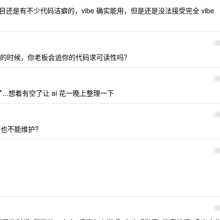
还是有不少代码洁癖的，vibe 确实能用，但是还是没法接受完全 vibe
1
的时候，你老板会追你的代码求可读性吗？
1
了...想着有空了让 ai 花一晚上整理一下
1
 这也不能维护?
1
1