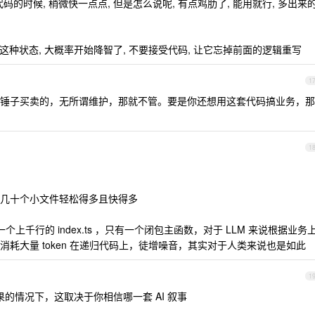
代码的时候, 稍微快一点点, 但是怎么说呢, 有点鸡肋了, 能用就行, 多出来
一旦这种状态, 大概率开始降智了, 不要接受代码, 让它忘掉前面的逻辑重写
1
锤子买卖的，无所谓维护，那就不管。要是你还想用这套代码搞业务，那
1
几十个小文件轻松得多且快得多
个上千行的 index.ts ，只有一个闭包主函数，对于 LLM 来说根据业务
耗大量 token 在递归代码上，徒增噪音，其实对于人类来说也是如此
1
果的情况下，这取决于你相信哪一套 AI 叙事