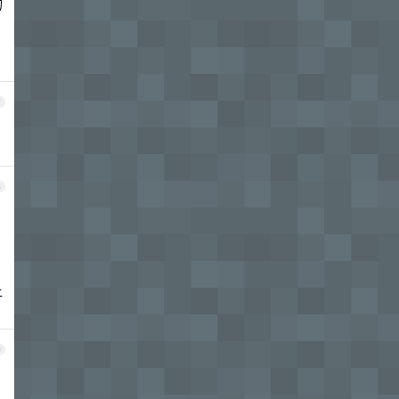
的
7
8
上
9