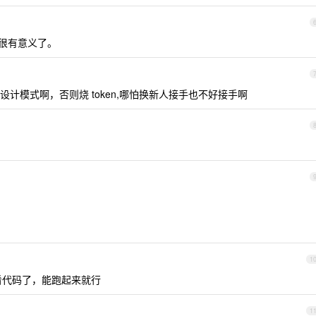
，就很有意义了。
计模式啊，否则烧 token,哪怕换新人接手也不好接手啊
1
看代码了，能跑起来就行
1