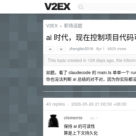
V2EX
职场话题
›
ai 时代，现在控制项目代
zhengfan2016
·
Apr 1
· 4829 views
This topic created in 129 days ago, the info
如题，看了 claudecode 的 main.ts 单单
你也没法判断 ai 总结的对不对，因为你实际都没
40 replies
•
2026-05-26 21:00:30 +08:00
clemente
Apr 1
保持 ai 的可读性
算是上下文持久化