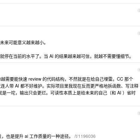
未来可能意义越来越小。
发展，不是就停在当前的水平了。当 AI 的结果越来越可信，就越不需要懂细节。
越需要能快速 review 的代码结构，不然就是在给自己埋雷。CC 那个
行的函数连人带 AI 都不好维护。实际项目里我现在反而更严格地拆函数、写注释
码就是一坨，输出只会更烂。可读性本质上是给未来的自己（和 AI ）省时
性，也是提升 ai 工作质量的一种途径。
/t/1196036