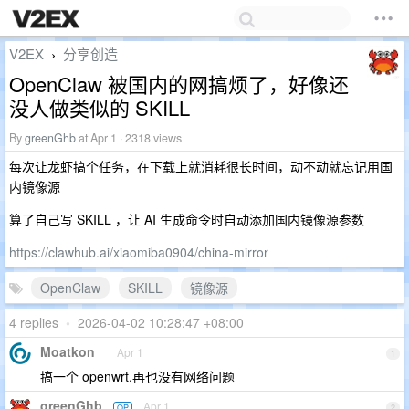
V2EX
分享创造
›
OpenClaw 被国内的网搞烦了，好像还
没人做类似的 SKILL
By
greenGhb
at Apr 1 · 2318 views
每次让龙虾搞个任务，在下载上就消耗很长时间，动不动就忘记用国
内镜像源
算了自己写 SKILL ，让 AI 生成命令时自动添加国内镜像源参数
https://clawhub.ai/xiaomiba0904/china-mirror
OpenClaw
SKILL
镜像源
4 replies
•
2026-04-02 10:28:47 +08:00
Moatkon
Apr 1
1
搞一个 openwrt,再也没有网络问题
greenGhb
Apr 1
OP
2