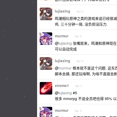
lujiaxing
Apr 3
鸣潮相比原神之类的游戏来说已经很减负
鸡. 三十分钟一局, 没负担没压力.
murmur
Apr 3
@
lujiaxing
张嘴就来，鸣潮和原神现在
可以自动完成
lujiaxing
Apr 3
@
murmur
根本就不是这个问题. 这东
脚本去搞, 那还玩啥啊, 为啥不直接去
xtreme1
Apr 3
@
lujiaxing
#5
很多 mmorpg 不说全员吧也得 95% 
murmur
Apr 3