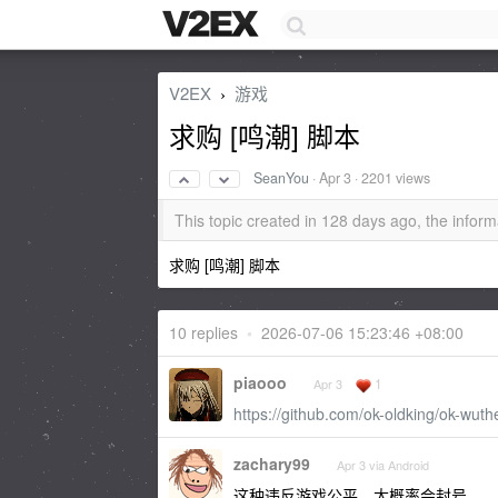
V2EX
游戏
›
求购 [鸣潮] 脚本
SeanYou
·
Apr 3
· 2201 views
This topic created in 128 days ago, the info
求购 [鸣潮] 脚本
10 replies
•
2026-07-06 15:23:46 +08:00
piaooo
1
Apr 3
https://github.com/ok-oldking/ok-wut
zachary99
Apr 3 via Android
这种违反游戏公平，大概率会封号