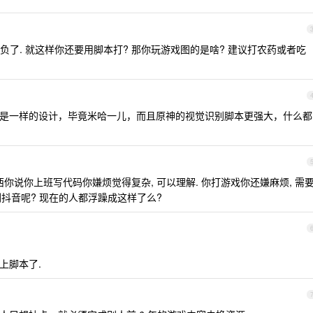
了. 就这样你还要用脚本打? 那你玩游戏图的是啥? 建议打农药或者吃
是一样的设计，毕竟米哈一儿，而且原神的视觉识别脚本更强大，什么都
西你说你上班写代码你嫌烦觉得复杂, 可以理解. 你打游戏你还嫌麻烦, 需
刷抖音呢? 现在的人都浮躁成这样了么?
以上脚本了.