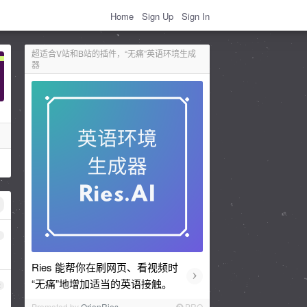
Home
Sign Up
Sign In
超适合V站和B站的插件，“无痛”英语环境生成
器
1
Ries 能帮你在刷网页、看视频时
›
“无痛”地增加适当的英语接触。
2
Promoted by
OrionRies
PRO