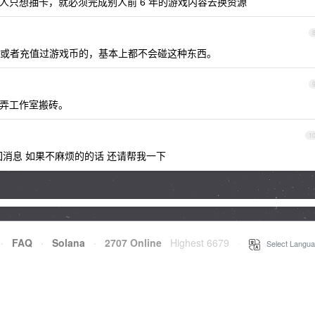
人只想抽卡，就必须完成别人前 6 年的游戏内容去换资源
或者充值过游戏币的，基本上都不会碰这种东西。
弄工作室搬砖。
1
消息 如果不麻烦的的话 还请帮我一下
·
FAQ
·
Solana
·
2707 Online
Highest 6679
·
Select Langua