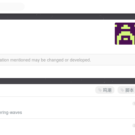
rmation mentioned may be changed or developed.
鸣潮
脚本
hering-waves