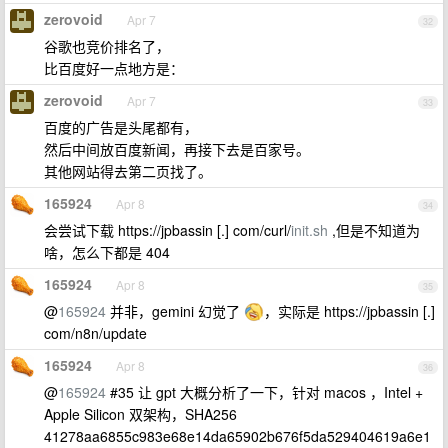
zerovoid
Apr 7
32
谷歌也竞价排名了，
比百度好一点地方是：
zerovoid
Apr 7
33
百度的广告是头尾都有，
然后中间放百度新闻，再接下去是百家号。
其他网站得去第二页找了。
165924
Apr 8
34
会尝试下载 https://jpbassin [.] com/curl/
init.sh
,但是不知道为
啥，怎么下都是 404
165924
Apr 8
35
@
165924
并非，gemini 幻觉了
，实际是 https://jpbassin [.]
com/n8n/update
165924
Apr 8
36
@
165924
#35 让 gpt 大概分析了一下，针对 macos ，Intel +
Apple Silicon 双架构，SHA256
41278aa6855c983e68e14da65902b676f5da529404619a6e1