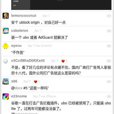
lemoncoconut
Apr 7
17
安个 ublock origin ，对自己好一点
cskeleton
Apr 7
18
装一个 ubo 或者 AdGuard 就解决了
syecu
Apr 7 via Android
19
“不作恶”
c5CctNIhsD0KKs45
Apr 7
9
20
不是，看了好几位的评论有点绷不住，国内厂商打广告骂人家祖
宗十八代，国外公司打广告就这么宽容的吗？
x86
Apr 7
1
21
@
docx
#5 “这能一样吗”
e23nome
Apr 7 via iPhone
22
谷歌一直在打击广告拦截插件，ubo 已经被禁用了，只能装 ubo
lite 了，过两年可能都没法装了。