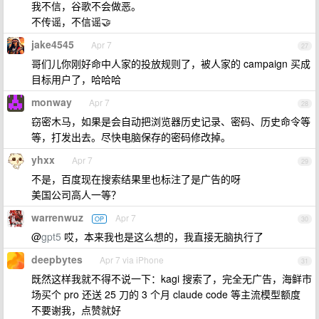
我不信，谷歌不会做恶。
不传谣，不信谣🤝
jake4545
Apr 7
27
哥们儿你刚好命中人家的投放规则了，被人家的 campaign 买成
目标用户了，哈哈哈
monway
Apr 7
28
窃密木马，如果是会自动把浏览器历史记录、密码、历史命令等
等，打发出去。尽快电脑保存的密码修改掉。
yhxx
Apr 7
29
不是，百度现在搜索结果里也标注了是广告的呀
美国公司高人一等？
warrenwuz
Apr 7
OP
30
@
gpt5
哎，本来我也是这么想的，我直接无脑执行了
deepbytes
Apr 7 via iPhone
31
既然这样我就不得不说一下：kagi 搜索了，完全无广告，海鲜市
场买个 pro 还送 25 刀的 3 个月 claude code 等主流模型额度
不要谢我，点赞就好