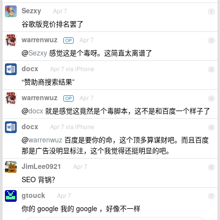
Sezxy
Apr 7
1
谷歌版竞价排名罢了
warrenwuz
Apr 7
OP
2
@
Sezxy
感觉这是个毒呀。这简直太离谱了
docx
Apr 7 via iPhone
3
“赞助商搜索结果”
warrenwuz
Apr 7
OP
4
@
docx
就是感觉这竟然是个毒脚本，这不是和百度一个样子了
docx
Apr 7 via iPhone
5
@
warrenwuz
百度是要你的命，这个顶多算谋财吧。而且百度
那是广告没明显标注，这个我觉得还挺明显的吧。
JimLee0921
Apr 7
6
SEO 背锅？
gtouck
Apr 7
7
你的 google 我的 google ，好像不一样