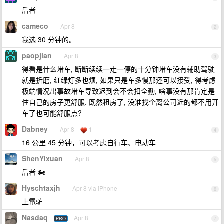
后者
cameco
Apr 8
2
我选 30 分钟的。
paopjian
Apr 8
3
得看是什么堵车, 断断续续一走一停的十分钟堵车没有辅助驾驶
就是折磨, 红绿灯多也烦, 如果只是车多慢那还可以接受, 得考虑
极端情况出事故堵车导致迟到会不会扣全勤, 啥事没有那肯定是
住自己的房子更舒服. 既然租房了, 没准找个离公司近的都不用开
车了也可能舒服点?
Dabney
Apr 8
1
4
16 公里 45 分钟，可以考虑自行车、电动车
ShenYixuan
Apr 8
5
后者 🏍️
Hyschtaxjh
Apr 8 via iPhone
6
上電驴
Nasdaq
Apr 8
PRO
7