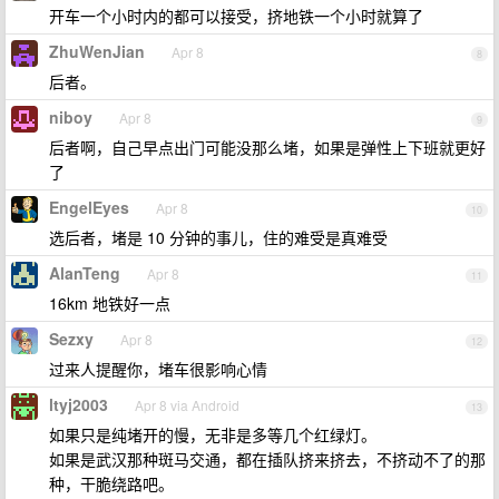
开车一个小时内的都可以接受，挤地铁一个小时就算了
ZhuWenJian
Apr 8
8
后者。
niboy
Apr 8
9
后者啊，自己早点出门可能没那么堵，如果是弹性上下班就更好
了
EngelEyes
Apr 8
10
选后者，堵是 10 分钟的事儿，住的难受是真难受
AlanTeng
Apr 8
11
16km 地铁好一点
Sezxy
Apr 8
12
过来人提醒你，堵车很影响心情
ltyj2003
Apr 8 via Android
13
如果只是纯堵开的慢，无非是多等几个红绿灯。
如果是武汉那种斑马交通，都在插队挤来挤去，不挤动不了的那
种，干脆绕路吧。