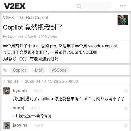
V2EX
GitHub Copilot
›
Copilot 竟然把我封了
By
loveaeen
at Apr 8 · 1929 views
半个月前开了个 trial 版的 pro, 然后用了半个月 vscode+ copilot.
今天用了会发现不能用了, 一看邮件, SUSPENDED!!!!
为啥(⊙_⊙)？ 有老哥遇到过吗
Copilot
封禁
VSCode
7 replies
•
2026-04-14 15:26:25 +08:00
byranb
Apr 8
1
我也刚遇到了，github 你还能登录吗？ 甚至订阅都取消不了了
sunpj
Apr 9
2
+1 我也是一样的情况
jaoyina
Apr 9
3