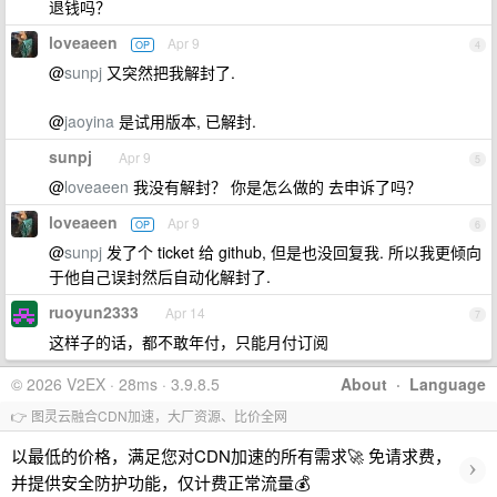
退钱吗？
loveaeen
Apr 9
OP
4
@
sunpj
又突然把我解封了.
@
jaoyina
是试用版本, 已解封.
sunpj
Apr 9
5
@
loveaeen
我没有解封？ 你是怎么做的 去申诉了吗？
loveaeen
Apr 9
OP
6
@
sunpj
发了个 ticket 给 github, 但是也没回复我. 所以我更倾向
于他自己误封然后自动化解封了.
ruoyun2333
Apr 14
7
这样子的话，都不敢年付，只能月付订阅
© 2026 V2EX · 28ms · 3.9.8.5
About
·
Language
👉 图灵云融合CDN加速，大厂资源、比价全网
以最低的价格，满足您对CDN加速的所有需求🚀 免请求费，
›
并提供安全防护功能，仅计费正常流量💰