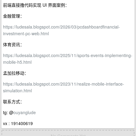
前端直接撸代码实现 UI 界面案例：
金融管理：
https://ludesala.blogspot.com/2026/03/pcdashboardfinancial-
investment-pc-web.html
体育资讯：
https://ludesala.blogspot.com/2025/11/sports-events-implementing-
mobile-h5.html
孟加拉移动：
https://ludesala.blogspot.com/2023/11/realize-mobile-interface-
simulation.html
联系方式：
tg: @
ouyanglude
vx : 191400619