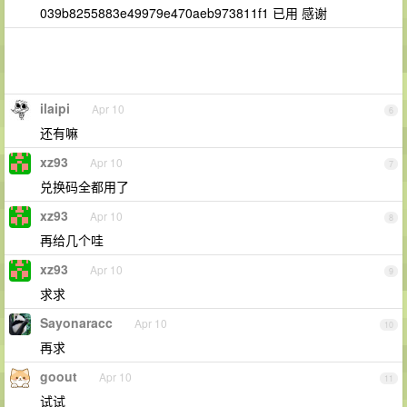
039b8255883e49979e470aeb973811f1 已用 感谢
ilaipi
Apr 10
6
还有嘛
xz93
Apr 10
7
兑换码全都用了
xz93
Apr 10
8
再给几个哇
xz93
Apr 10
9
求求
Sayonaracc
Apr 10
10
再求
goout
Apr 10
11
试试