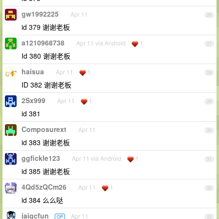
gw1992225
Apr 11
26
id 379 谢谢老板
a1210968738
Apr 11 via Android
1
27
Id 380 谢谢老板
haisua
Apr 11
1
28
ID 382 谢谢老板
2Sx999
Apr 11
1
29
id 381
Composurext
Apr 11
30
id 383 谢谢老板
ggfickle123
Apr 11 via Android
1
31
id 385 谢谢老板
4Qd5zQCm26
Apr 11
1
32
id 384 么么哒
iaigcfun
Apr 11
OP
33