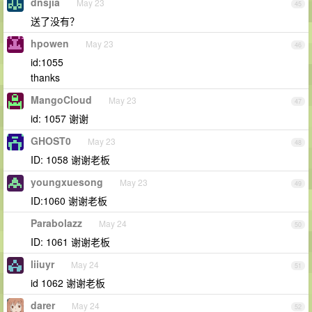
dnsjia
May 23
45
送了没有？
hpowen
May 23
46
id:1055
thanks
MangoCloud
May 23
47
id: 1057 谢谢
GHOST0
May 23
48
ID: 1058 谢谢老板
youngxuesong
May 23
49
ID:1060 谢谢老板
Parabolazz
May 24
50
ID: 1061 谢谢老板
liiuyr
May 24
51
id 1062 谢谢老板
darer
May 24
52