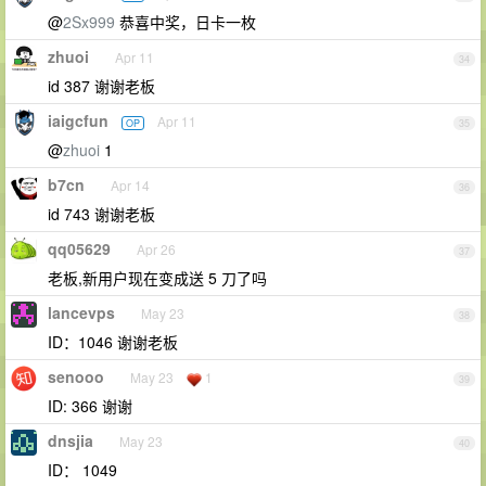
@
2Sx999
恭喜中奖，日卡一枚
zhuoi
Apr 11
34
id 387 谢谢老板
iaigcfun
Apr 11
OP
35
@
zhuoi
1
b7cn
Apr 14
36
id 743 谢谢老板
qq05629
Apr 26
37
老板,新用户现在变成送 5 刀了吗
lancevps
May 23
38
ID：1046 谢谢老板
senooo
May 23
1
39
ID: 366 谢谢
dnsjia
May 23
40
ID： 1049