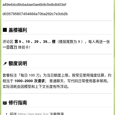
a89e64cd9cba4ae0ae6b9c5e8c8403ef
d035795807454666a70ba292c7e3cb2b
🏢 盖楼福利
评论区
第 9 、19 、29 、39… 楼
（楼层尾数为 9 ），每人再送一张
一日百刀
体验卡！
📌 额度说明
套餐标注「每日 100 刀」为当日额度上限，按常见使用强度估算，约
相当于
1000~2000 次请求
； 普通聊天、写代码日常使用基本够用。
实际消耗会因模型和上下文长度有所浮动。
📖 修行指南
前往
https://api.iaigc.fun
注册登录