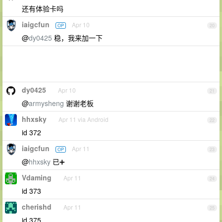
还有体验卡吗
iaigcfun
Apr 10
OP
20
@
dy0425
稳，我来加一下
dy0425
Apr 10
21
@
armysheng
谢谢老板
hhxsky
Apr 11 via Android
22
id 372
iaigcfun
Apr 11
OP
23
@
hhxsky
已➕
Vdaming
Apr 11
24
id 373
cherishd
Apr 11
25
id 375