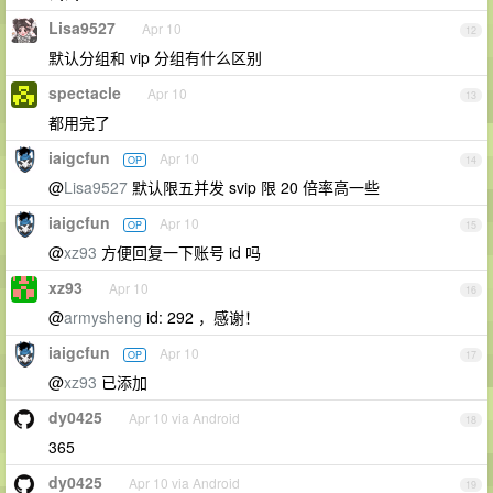
Lisa9527
Apr 10
12
默认分组和 vip 分组有什么区别
spectacle
Apr 10
13
都用完了
iaigcfun
Apr 10
OP
14
@
Lisa9527
默认限五并发 svip 限 20 倍率高一些
iaigcfun
Apr 10
OP
15
@
xz93
方便回复一下账号 id 吗
xz93
Apr 10
16
@
armysheng
id: 292 ，感谢！
iaigcfun
Apr 10
OP
17
@
xz93
已添加
dy0425
Apr 10 via Android
18
365
dy0425
Apr 10 via Android
19