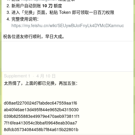
新用户自动到账
10 刀
额度
进入「兑换」页面，粘贴 Token 即可领取一日百刀权限
完整使用说明：
https://my.feishu.cn/wiki/SEUywBiJoiFnyLk4DYMcDXamnuc
祝各位道友修行顺利，早日大成。
Supplement 1 · 4 月 10 日
太热情了，上面的都已兑换，再加五张：
d08aef2270024d7fabdec647559aa1f6
ab40f46ae13d495f844e9652b4315030
039b8255883e49979e470aeb973811f1
7f16fea413054c3bbaf09648eab30aa7
8dfcb35734084458b7f84a615b22801b