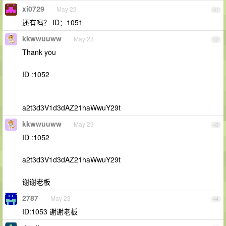
xi0729
May 23
41
还有吗？ ID：1051
kkwwuuww
May 23
42
Thank you
ID :1052
a2t3d3V1d3dAZ21haWwuY29t
kkwwuuww
May 23
43
ID :1052
a2t3d3V1d3dAZ21haWwuY29t
谢谢老板
2787
May 23
44
ID:1053 谢谢老板