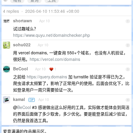
4 replies
•
2026-04-10 11:53:46 +08:00
shortawn
Apr 10
1
试过趣域么？
https://www.quyu.net/domainchecker.php
sohu022
Apr 10
2
用 vercel domains, 一键查询 550+个域名， 也没有人机验证，
很好用。
https://vercel.com/domains
BeCool
Apr 10
1
3
之前给
https://query.domains
加 turnstile 验证是不得已为之，
爬虫请求太频繁了，影响了正常用户的使用。后面会优化下，比
如登录用户一周只需要验证一次。
kamal
Apr 10
OP
4
@
BeCool
#3 感谢做出这么好用的工具，实际做才能体会到简洁
的界面后面做了多少取舍，多少优化。要是能登录后减少验证，
仍然是我首选工具。
爱意满满的作品展示区。