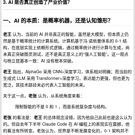
3. AI 是否真正创造了产业价值？
一、AI 的本质：是概率机器，还是认知雏形？
老王
认为，当前的 AI 并非真正的智能，虽然是大模型，但本质上仍
然是基于概率统计的计算系统。计算机基于冯·诺依曼体系的 0-1 结
构，在底层实现上依赖形式逻辑，通过概率统计进行计算与生成，尚
未真正突破图灵测试，还不是真正意义上的“强人工智能”。这一观点
与杨立昆基本一致：AI 没有根本突破。
老王
指出，AlphaGo 采用 CNN+深度学习，体系相对明确；而当前的
生成式 LLM 采用 Transformer+深度学习，表达能力更强，但也更为
宽泛，其技术路径未必代表人工智能的未来。
关于这一点，
老张
认为，从系统角度来看：
限制智能的不是 0 和 1 ，而是系统复杂度与结构。
老张
的看法是：
老王
的总体观念没错，因为他自己此前也是这么认为
的。但自去年下半年 Claude Code 在 AI 编程上的表现实在震撼，他
的看法有所转变。老张认为，世界是不断发展变化的，0-1 架构并不