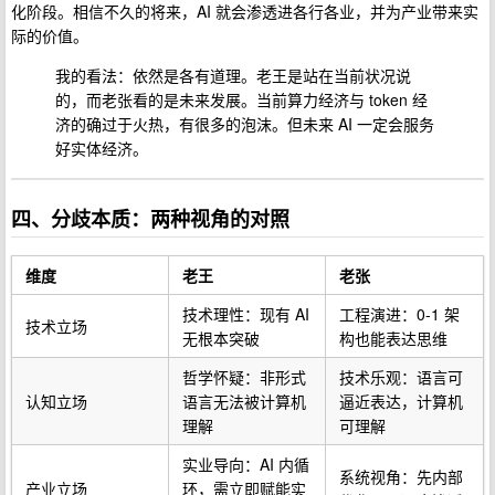
化阶段。相信不久的将来，AI 就会渗透进各行各业，并为产业带来实
际的价值。
我的看法：依然是各有道理。老王是站在当前状况说
的，而老张看的是未来发展。当前算力经济与 token 经
济的确过于火热，有很多的泡沫。但未来 AI 一定会服务
好实体经济。
四、分歧本质：两种视角的对照
维度
老王
老张
技术理性：现有 AI
工程演进：0-1 架
技术立场
无根本突破
构也能表达思维
哲学怀疑：非形式
技术乐观：语言可
认知立场
语言无法被计算机
逼近表达，计算机
理解
可理解
实业导向：AI 内循
系统视角：先内部
产业立场
环，需立即赋能实