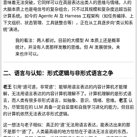
意味着无法突破，它同样可以在高层表达出类人的思维与情绪。人的
大脑本质上也是电信号的复杂组合，只不过其规模和复杂度远超当前
计算系统。如今的 Agentic AI 及 Harness 工程架构（如任务编排、上
下文组织、状态管理、工具链整合等），正在从工具逐步向“类认知系
统”演进。
我的看法：两人都对。目前的大模型 AI 本质上还是概率
统计，并没有人类那样发散的思维。但 AI 发展很快，未
来也许可以。
二、语言与认知：形式逻辑与非形式语言之争
老王
引用“道可道，非常道”：能够用语言表达的内容计算机才能理
解，无法用语言表达的内容计算机理解不了。计算机理解的是形式语
言，而人类有很多非形式语言，如抽象、意识、情绪、思维。
老王
认
为，尽管现在的 LLM 具备一定自监督和自我学习进化的能力，但目前
的计算机依然无法表达非形式逻辑。
这一想法与老子相似：真正的“道”无法用语言表达，能表达出来的那
不是那个“道”了。人类最高级的地方恰恰在于语法无法言说的东西，