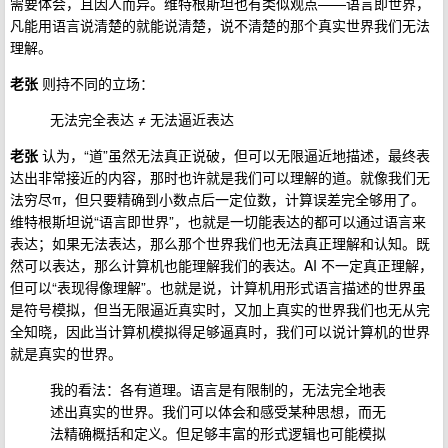
需要体会，且因人而异。维特根斯坦也有类似观点——语言即世界，
凡能用语言说清楚的就能说清楚，说不清楚的那个真实世界我们无法
理解。
老张
则持不同的立场：
无法完全表达 ≠ 无法逼近表达
老张
认为，“道”虽然无法真正说破，但可以无限逼近地描述，最终表
达出非常接近的内容，那时也许就是我们可以理解的道。就像我们无
法穷尽π，但只要精确到小数点后一定位数，计算误差完全够用了。
维特根斯坦说“语言即世界”，也就是一切能表达的都可以通过语言来
表达；如果无法表达，那么那个世界我们也无法真正理解和认知。既
然可以表达，那么计算机也能理解我们的表达。AI 不一定真正理解，
但可以“表现得像理解”。也就是说，计算机用形式语言描述的世界虽
是符号模拟，但当无限逼近真实时，又加上真实的世界我们也无从完
全知晓，因此当计算机模拟得足够逼真时，我们可以说计算机的世界
就是真实的世界。
我的看法：各有道理。语言是有限制的，无法完全地表
述出真实的世界。我们可以体会和感受某种思想，而无
法精确概括和定义。但足够丰富的形式逻辑也可能模拟