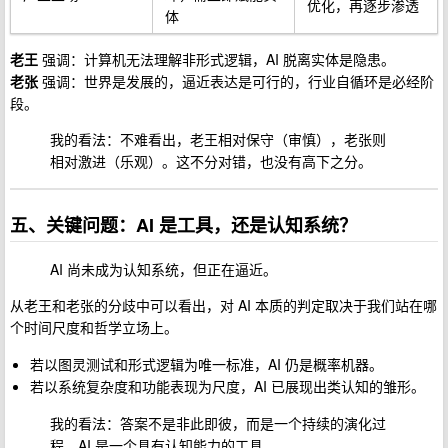
优化，再逐步渗透
体
老王
强调：计算机无法理解非形式逻辑，AI 脱离实体是隐患。
老张
强调：世界是发展的，逼近表达是可行的，行业自循环是必经阶
段。
我的看法：不难看出，老王相对保守（审慎），老张则
相对激进（乐观）。这不分对错，也没有高下之分。
五、关键问题：AI 是工具，还是认知系统？
AI 尚未成为认知系统，但正在逼近。
从老王和老张的分歧中可以看出，对 AI 本质的判定取决于我们站在哪
个时间尺度和哲学立场上。
若以图灵测试和形式逻辑为唯一标准，AI 仍是概率机器。
若以系统复杂度和功能表现为尺度，AI 已展现出类认知的雏形。
我的看法：答案不是非此即彼，而是一个持续的演化过
程。AI 是一个具有认知能力的工具。