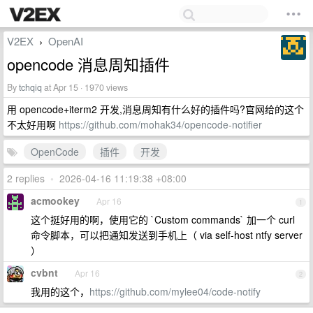
V2EX
OpenAI
›
opencode 消息周知插件
By
tchqiq
at Apr 15 · 1970 views
用 opencode+iterm2 开发,消息周知有什么好的插件吗?官网给的这个
不太好用啊
https://github.com/mohak34/opencode-notifier
OpenCode
插件
开发
2 replies
•
2026-04-16 11:19:38 +08:00
acmookey
Apr 16
1
这个挺好用的啊，使用它的 `Custom commands` 加一个 curl
命令脚本，可以把通知发送到手机上（ via self-host ntfy server
）
cvbnt
Apr 16
2
我用的这个，
https://github.com/mylee04/code-notify