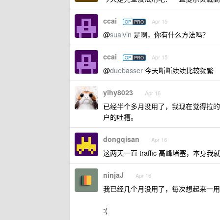
ccai
Apr 15
OP
PRO
@
sualvin
是啊，你有什么方法吗？
ccai
Apr 15
OP
PRO
@
duebasser
今天断断续续比较频繁
yihy8023
Apr 16
已经半个多月没用了，我现在觉得拉的没办
户的吐槽。
dongqisan
Apr 16
这两天一直 traffic 高峰堵塞，本身
ninjaJ
Apr 16
我已经几个月没用了，每次想起来一用就是 t
:(