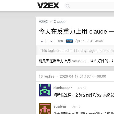
V2EX
Claude
›
今天在反重力上用 claud
ccai
·
·
Apr 15
· 2241 views
PRO
This topic created in 114 days ago, the info
前几天在反重力上用 claude opus4.6 
16 replies
•
2026-04-17 01:18:14 +08:00
duebasser
Apr 15
间断性这样，之前也有好几次，突然就
sualvin
Apr 15
今天是完全没法用吧？一直提示负载高