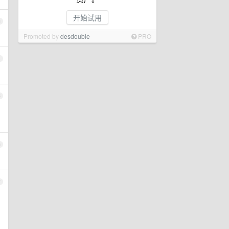
开始试用
3
Promoted by
desdouble
PRO
4
5
6
7