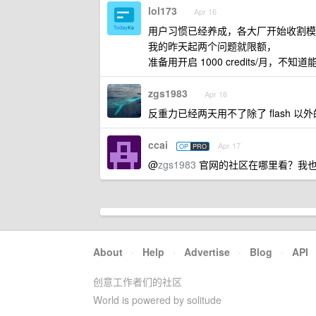
lol173
Apr 16
用户习惯已经养成，各大厂开始收割模
我的昨天起两个问题就限额，
准备用开启 1000 credits/月，不知
zgs1983
Apr 16
反重力已经两天用不了除了 flash 
ccai
Apr 17
OP
PRO
@
zgs1983
官网的社区在哪里看？我
About
·
Help
·
Advertise
·
Blog
·
API
创意工作者们的社区
World is powered by solitude