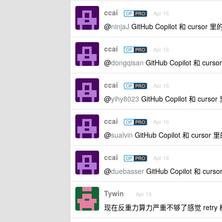
ccai
Apr 16
OP
PRO
@
ninjaJ
GitHub Copilot 和 cursor 
ccai
Apr 16
OP
PRO
@
dongqisan
GitHub Copilot 和 cur
ccai
Apr 16
OP
PRO
@
yihy8023
GitHub Copilot 和 curs
ccai
Apr 16
OP
PRO
@
sualvin
GitHub Copilot 和 cursor
ccai
Apr 16
OP
PRO
@
duebasser
GitHub Copilot 和 cur
Tywin
Apr 16
现在反重力算力严重不够了感觉 retry