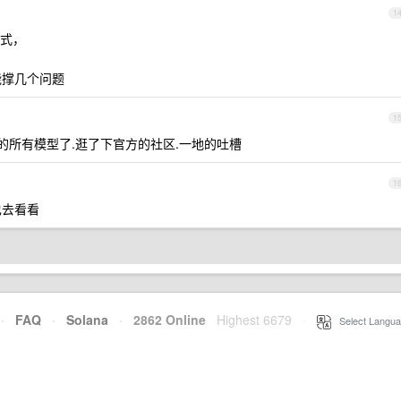
1
式，
道能撑几个问题
1
以外的所有模型了.逛了下官方的社区.一地的吐槽
1
也去看看
·
FAQ
·
Solana
·
2862 Online
Highest 6679
·
Select Langua