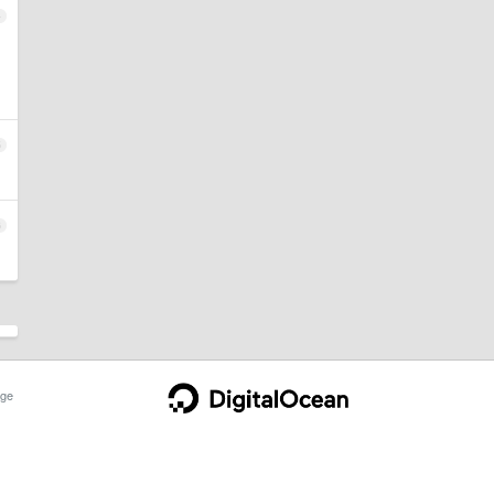
4
5
6
ge