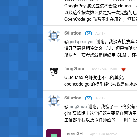
GooglePay 购买应该不会像 claude
以及这个按次数计费是指一次完整的思考
OpenCode go 我看不少在用的
S0lution
Apr 17
OP
@
godspeedyou
谢谢，我没直接放弃 
错开了高峰期没怎么卡过，但是慢确实
所以有一项考虑就是继续用 GLM 
fang2hou
1
Apr 17 via iPhone
GLM Max 高峰期也不卡的其实。
opencode go 的模型经常被说是缩水的
S0lution
Apr 17
OP
@
fang2hou
谢谢，我搜了一下确实有不少
glm 高峰期卡这个问题主要是在智
工信部举报以及拟律师函的…一时间没
LeeeeXH
Apr 19 via Android