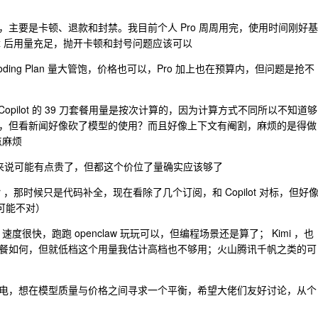
太差，主要是卡顿、退款和封禁。我目前个人 Pro 周周用完，使用时间刚好基
x 后用量充足，抛开卡顿和封号问题应该可以
里 Coding Plan 量大管饱，价格也可以，Pro 加上也在预算内，但问题是抢不
lot 看到 Copilot 的 39 刀套餐用量是按次计算的，因为计算方式不同所以不知道够
，但看新闻好像砍了模型的使用？而且好像上下文有阉割，麻烦的是得做
有点麻烦
入的开发来说可能有点贵了，但都这个价位了量确实应该够了
的 Cursor ，那时候只是代码补全，现在看除了几个订阅，和 Copilot 对标，但好
，可能不对）
速度很快，跑跑 openclaw 玩玩可以，但编程场景还是算了； Kimi ，也
餐如何，但就低档这个用量我估计高档也不够用；火山腾讯千帆之类的可
电，想在模型质量与价格之间寻求一个平衡，希望大佬们友好讨论，从个