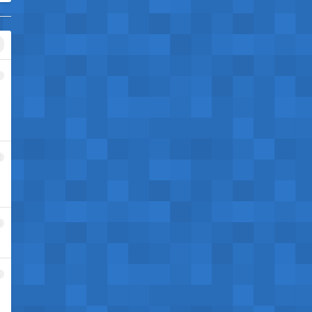
1
2
3
。
4