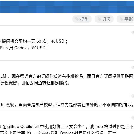
模型
订阅
平衡
00 次提问机会平均一天 50 次，40USD ；
s 用 Codex ，20USD ；
GLM ，现在智谱官方的订阅你知道有多难抢吗，而且官方订阅提供用联网
。强烈建议保留，哪怕去闲鱼转让都是赚的。
它的 Go 套餐，里面全是国产模型，但算力是部署在国外的，不跟国内的排队
 在 github Copilot cli 中使用好像上下文会少？，我 free 档试过但是上下
比正常要少），之前有看到 Copilot 封号是什么情况，正常