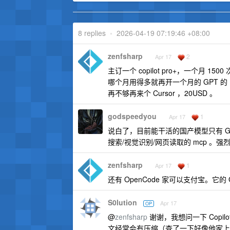
8 replies
•
2026-04-19 07:19:46 +08:00
zenfsharp
2
Apr 17
主订一个 copilot pro+，一个月 15
哪个月用得多就再开一个月的 GPT 的 Plu
再不够再来个 Cursor ，20USD 。
godspeedyou
1
Apr 17
说白了，目前能干活的国产模型只有 
搜索/视觉识别/网页读取的 mcp 
zenfsharp
1
Apr 17
还有 OpenCode 家可以支付宝。
S0lution
Apr 17
OP
@
zenfsharp
谢谢，我想问一下 Copilot
文经常会有压缩（查了一下好像他家上下文