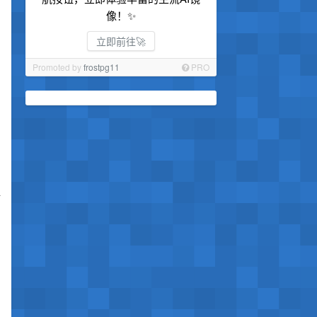
像！✨
立即前往🚀
Promoted by
frostpg11
PRO
像