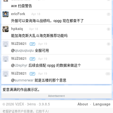
ace 扫盘警告
ericFork
Apr 18
7
外服可以查询海斗战绩吗，opgg 现在都查不了
hpkaiq
Apr 18
8
能加海克斯大乱斗海克斯推荐功能吗
WJZ0821
Apr 19
OP
9
@
qiuqiuqiuqiu
全服可用
WJZ0821
Apr 19
OP
10
@
J2ephyr
后续会搭配 opgg 的数据来做这个
WJZ0821
Apr 19
OP
11
@
summerwar
就是五楼的那个意思
爱意满满的作品展示区。
Advertisement
© 2026 V2EX · 34ms · 3.9.8.5
About
·
Language
老倔驴证券开户巨靠谱，已助千人!