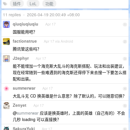
插件
LoL
功能
11 replies
•
2026-04-19 20:00:49 +08:00
qiuqiuqiuqiu
Apr 17
1
国服能用吧？
factionstrue
Apr 17 via Android
2
腾讯管这些吗？
J2ephyr
Apr 17
3
能不能增加一个海克斯大乱斗的海克斯搭配、玩法和出装建议，
现在经常随到一些难遇到的海克斯还得停下来去搜一下要怎么搭
配和出装。
summerwar
Apr 17
4
大乱斗无 CD 换英雄是什么意思？除了默认的，可以随意切换？
Zenyet
Apr 17
5
@
summerwar
应该是换英雄时，上面的英雄（自己有的）不会
几秒 loading 可以直接换？
SakuraYuki
Apr 17
6