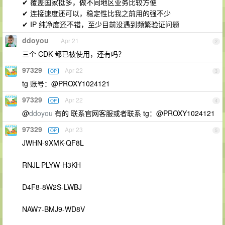
✔ 覆盖国家挺多，做不同地区业务比较方便
✔ 连接速度还可以，稳定性比我之前用的强不少
✔ IP 纯净度还不错，至少目前没遇到频繁验证问题
ddoyou
Apr 21
2
三个 CDK 都已被使用，还有吗？
97329
Apr 22
OP
3
tg 账号：@PROXY1024121
97329
Apr 22
OP
4
@
ddoyou
有的 联系官网客服或者联系 tg：@PROXY1024121
97329
Apr 23
OP
5
JWHN-9XMK-QF8L
RNJL-PLYW-H3KH
D4F8-8W2S-LWBJ
NAW7-BMJ9-WD8V