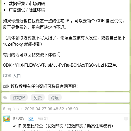
数据采集 / 市场调研
广告测试 / 验证环境
如果你最近也在找稳定一点的住宅 IP ，可以去领个 CDK 自己试试，
反正是免费的，用完再决定也不迟。
（具体领取方式就不写太细了，论坛里应该有人发过，或者自己搜下
1024Proxy 就能找到）
有用的话可以回帖交流下体验 👇
CDK:4YHX-FLEW-5VTJ;6MJJ-P7R8-BCNA;3TGC-9U2H-ZZA6
CDK 入口
cdk 领取教程有任何疑问可联系官网客服！
住宅IP
免费
跨境
6 replies
•
2026-04-27 09:48:52 +08:00
97329
Apr 21
OP
1
✔ IP 类型比较全（长效静态 / 短效静态 / 动态住宅都有）