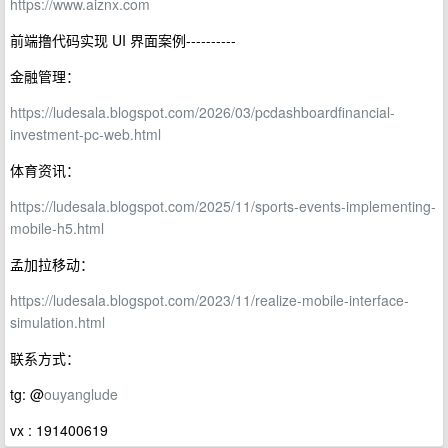
https://www.aiznx.com
前端撸代码实现 UI 界面案例----------
金融管理：
https://ludesala.blogspot.com/2026/03/pcdashboardfinancial-
investment-pc-web.html
体育资讯：
https://ludesala.blogspot.com/2025/11/sports-events-implementing-
mobile-h5.html
孟加拉移动：
https://ludesala.blogspot.com/2023/11/realize-mobile-interface-
simulation.html
联系方式：
tg: @
ouyanglude
vx : 191400619