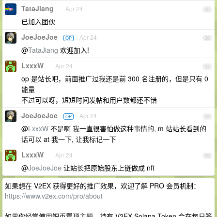
TataJiang
Apr 24
35
已加入团伙
JoeJoeJoe
Apr 24
OP
36
@
TataJiang
欢迎加入!
LxxxW
Apr 24
37
op 是站长吧，前面推广过我还是前 300 名注册的，但是只有 0
能量
不过可以呀，短短时间发帖和用户数都还不错
JoeJoeJoe
Apr 24
OP
38
@
LxxxW
不是啊 我一直很害怕做这种事情的, m 站站长看到的
话可以 at 我一下, 让我标记一下
LxxxW
Apr 24
39
@
JoeJoeJoe
让站长把原始股东上链做成 nft
如果想在 V2EX 获得更好的推广效果，欢迎了解 PRO 会员机制：
https://www.v2ex.com/pro/about
如果你经常使用铜币置顶主题，持有 V2EX Solana Token 会在每日签