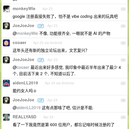
monkeyWie
Apr 23
23
google 注册直接失败了，怕不是 vibe coding 出来的玩具吧
JoeJoeJoe
Apr 23
OP
24
@
monkeyWie
不像, 功能很齐全, 一眼就不是 AI 的产物
cooaer
Apr 23 via Android
25
这年头还有新的独立论坛出来，文艺复兴？
JoeJoeJoe
Apr 23
OP
26
@
cooaer
最近出来好多感觉, 我印象中最近半年出来了最少 4
个, 目前活下来 2 个, 不知道以后了.
aidenLL2019
Apr 24 via Android
27
能约女人吗☺️
JoeJoeJoe
Apr 24
OP
28
@
aidenLL2019
这有点那啥了吧, 估计是不能.
REALLYASD
Apr 24
29
看了一下我竟然是第 600 位用户，都忘记啥时候注册的了