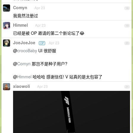
Comyn
Apr 23
18
我竟然注册过
Himmel
Apr 23
19
已经是被 OP 邀请的第二个新论坛了😂
JoeJoeJoe
Apr 23
OP
20
@
crocoBaby
UI 很舒服
@
Comyn
那岂不是种子用户?
@
Himmel
哈哈哈 感谢信任! V 站真的是太包容了
xiaowoli
Apr 23
21