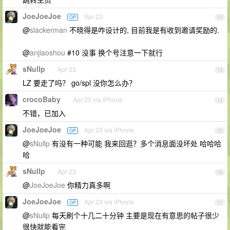
JoeJoeJoe
Apr 23
OP
12
@
slackerman
不晓得是咋设计的, 目前我是有收到邀请奖励的.
@
anjiaoshou
#10 没事 换个号注意一下就行
sNullp
Apr 23
13
LZ 要走了吗？ go/spl 没你怎么办？
crocoBaby
Apr 23 via iPhone
14
不错，已加入
JoeJoeJoe
Apr 23 via iPhone
OP
15
@
sNullp
有没有一种可能 我来回逛？多个消息面没坏处 哈哈哈
哈
sNullp
Apr 23
16
@
JoeJoeJoe
你精力真多啊
JoeJoeJoe
Apr 23 via iPhone
OP
17
@
sNullp
每天刷个十几二十分钟 主要是现在有意思的帖子很少
很快就能看完