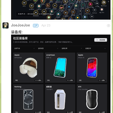
JoeJoeJoe
Apr 23
OP
7
装备库: