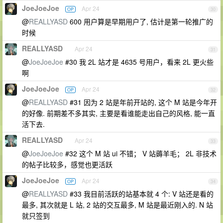
JoeJoeJoe
Apr 24
OP
30
@
REALLYASD
600 用户算是早期用户了, 估计是第一轮推广的
时候
REALLYASD
Apr 24
31
@
JoeJoeJoe
#30 我 2L 站才是 4635 号用户，看来 2L 更火些
啊
JoeJoeJoe
Apr 24
OP
32
@
REALLYASD
#31 因为 2 站是年前开站的, 这个 M 站是今年开
的好像. 前期差不多其实, 主要是看谁能走出自己的风格, 能一直
活下去.
REALLYASD
Apr 24
33
@
JoeJoeJoe
#32 这个 M 站 ui 不错； V 站薅羊毛； 2L 非技术
的帖子比较多，感觉也更活跃
JoeJoeJoe
Apr 24
OP
34
@
REALLYASD
#33 我目前活跃的站基本就 4 个: V 站还是看的
最多, 其次就是 L 站, 2 站的交互最多, M 站是最近刚入的. N 站
就只签到