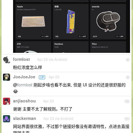
formlost
Apr 23 via Android
8
粉红浓度怎么样
JoeJoeJoe
Apr 23
OP
9
@
formlost
刚起步啥也看不出来, 但是 UI 设计的还是很舒服的
😂
anjiaoshou
Apr 23
10
谢谢 主要不太了解规则。不打了
slackerman
Apr 23 via Android
11
网站界面很优雅，不过那个链接好像没有邀请特性，点进去直接
跳转主页