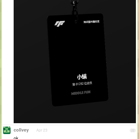
collvey
Apr 23
22
ok