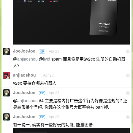
JoeJoeJoe
Apr 23
OP
3
@
anjiaoshou
@
livid
spam 而且像是用$v2ex 注册的自动机器
人?
anjiaoshou
Apr 23
4
v2ex 要持仓哪来机器人
JoeJoeJoe
Apr 23
OP
5
@
anjiaoshou
#4 主要是楼内打广告这个行为好像是违规的? 还
是转币换个号吧, 你现在这个账号大概率会被 ban 掉.
JoeJoeJoe
Apr 23
OP
6
有一说一, 确实有一些好玩的功能, 能量图谱: