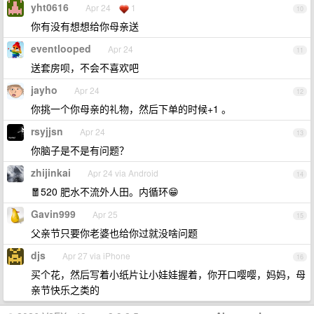
yht0616
Apr 24
1
10
你有没有想想给你母亲送
eventlooped
Apr 24
11
送套房呗，不会不喜欢吧
jayho
Apr 24
12
你挑一个你母亲的礼物，然后下单的时候+1 。
rsyjjsn
Apr 24
13
你脑子是不是有问题？
zhijinkai
Apr 24 via Android
14
🧧520 肥水不流外人田。内循环😁
Gavin999
Apr 25
15
父亲节只要你老婆也给你过就没啥问题
djs
Apr 27 via iPhone
16
买个花，然后写着小纸片让小娃娃握着，你开口嘤嘤，妈妈，母
亲节快乐之类的