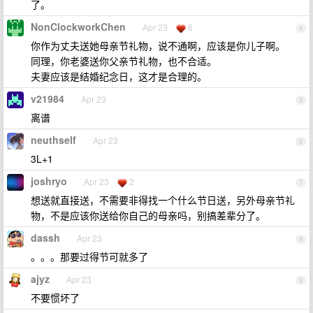
了。
NonClockworkChen
Apr 23
6
4
你作为丈夫送她母亲节礼物，说不通啊，应该是你儿子啊。
同理，你老婆送你父亲节礼物，也不合适。
夫妻应该是结婚纪念日，这才是合理的。
v21984
Apr 23
5
离谱
neuthself
Apr 23
6
3L+1
joshryo
Apr 23
2
7
想送就直接送，不需要非得找一个什么节日送，另外母亲节礼
物，不是应该你送给你自己的母亲吗，别搞差辈分了。
dassh
Apr 23
8
。。。那要过得节可就多了
ajyz
Apr 23
9
不要惯坏了