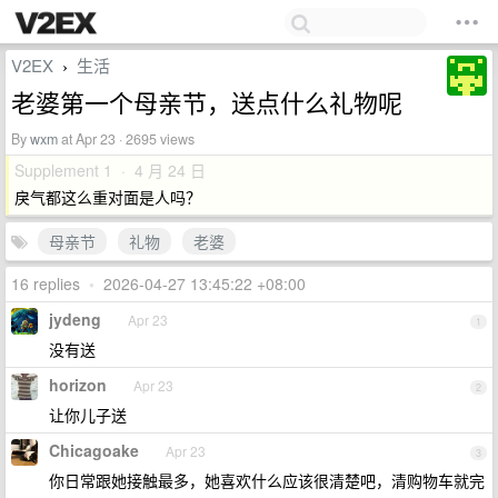
V2EX
生活
›
老婆第一个母亲节，送点什么礼物呢
By
wxm
at Apr 23 · 2695 views
Supplement 1 · 4 月 24 日
戾气都这么重对面是人吗？
母亲节
礼物
老婆
16 replies
•
2026-04-27 13:45:22 +08:00
jydeng
Apr 23
1
没有送
horizon
Apr 23
2
让你儿子送
Chicagoake
Apr 23
3
你日常跟她接触最多，她喜欢什么应该很清楚吧，清购物车就完