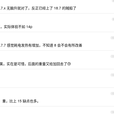
7.x 无脑升就对了，反正已经上了 18.7 的贼船了
，实际体验不如 14p
1
 18.7.7 感觉耗电发热有增加，不知道 8 会不会有所改善
1
称完美，实在是可惜，后面的重量又给加回去了😓
1
1
热，重，比上 15 缺点也多。
1