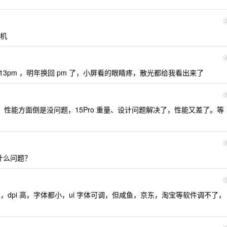
机
我 13pm ，明年换回 pm 了，小屏看的眼睛疼，散光都给我看出来了
感、性能方面倒是没问题，15Pro 重量、设计问题解决了，性能又差了。等
有什么问题？
 都用过，dpi 高，字体都小，ui 字体可调，但咸鱼，京东，淘宝等软件调不了，