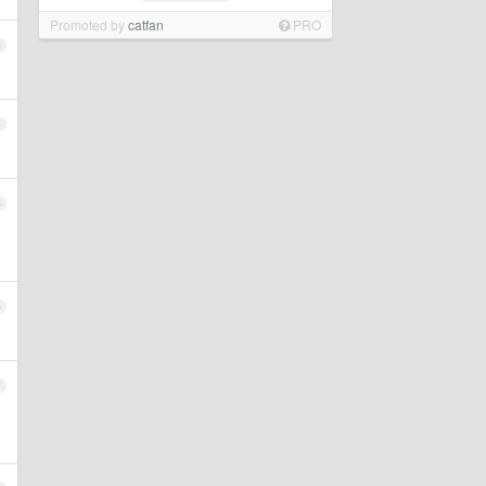
Promoted by
catfan
PRO
3
4
5
6
7