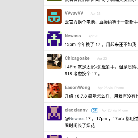
VVv0vVV
Apr 23
去官方换个电池，直接约等于一部新手
Newass
Apr 23
13pm 今年换了 17 ，用起来还不如
Chicagoake
Apr 23
14Pro 就是太沉+边框割手，但是质
618 考虑换个 17 。
EasonWong
Apr 23 via iPhone
升级 18.7.8 感觉怎么样，用着有没
xiaoxiannv
Apr 23 via iPhone
OP
@
Newass
17 。17pm ，17pro
看时间长了烟花