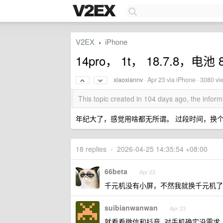
V2EX
iPhone
›
14pro， 1t， 18.7.8，电
xiaoxiannv
·
Apr 23
via iPhone · 3080 vi
This topic created in 104 days ago, the info
年纪大了，感觉用啥都无所谓。 过段时间，换
18 replies
•
2026-04-25 14:35:54 +08:00
66beta
Apr 23
千元机没有小屏，不然我就换千元机了
suibianwanwan
Apr 23
就看看微信和抖音, 对手机确实没需求