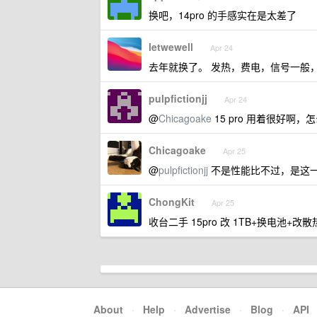
换吧，14pro 的手感实在是太差了
letwewell
Apr 24
去年就换了。 发热，费电，信号一般，升级
pulpfictionjj
Apr 24
@
Chicagoake
15 pro 用着很好啊，怎
Chicagoake
Apr 25
@
pulpfictionjj
不是性能比不过，是这
ChongKit
Apr 25
收台二手 15pro 改 1TB+换电池+
About
·
Help
·
Advertise
·
Blog
·
API