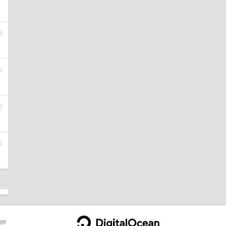
5
6
7
8
ge