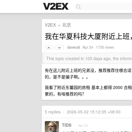
V2EX
北京
›
我在华夏科技大厦附近上班
davecat
·
Apr 24
· 1735 views
This topic created in 105 days ago, the info
有在这儿附近上班的兄弟没，推荐推荐住哪合适？ 我
的，是不是骗子啊。。。
我看了附近东馨园的房租 基本上都得 2000
累的，有啥推荐的吗？
5 replies
•
2026-05-02 15:12:35 +08:00
TIDS
Apr 24