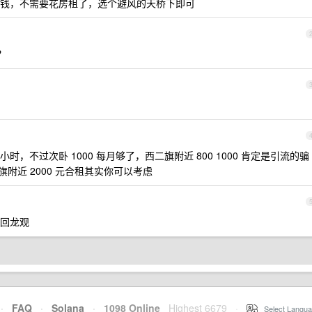
钱，不需要花房租了，选个避风的天桥下即可
？
，不过次卧 1000 每月够了，西二旗附近 800 1000 肯定是引流的骗
旗附近 2000 元合租其实你可以考虑
回龙观
·
FAQ
·
Solana
·
1098 Online
Highest 6679
·
Select Langua