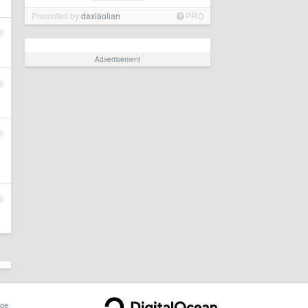
Promoted by
daxiaolian
PRO
2
Advertisement
3
4
5
ge