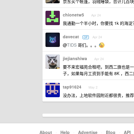
京东买个帐篷，羽绒睡袋，合计几百块
chionetw5
Apr 24
我通勤一个半小时，你要找 1k 的海淀
davecat
Apr 24
OP
@
TIDS
哥们。。。
jiejianshiwa
Apr 24
要不来宏福苑合租吧，到西二旗也是一小时
子，如果每月工资到手能有 8K ，西二
tap91624
May 2
没办法，上地软件园附近都很贵，推荐
About
·
Help
·
Advertise
·
Blog
·
API