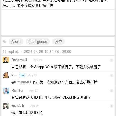
理。。。要不流量就真的撑不住
Apple
Intelligence
账户
19 replies
•
2026-04-29 19:32:33 +08:00
Dream4U
Apr 24
1
自己部署一个 Asspp Web 版不就行了，下载安装就是了
klii
Apr 24
OP
2
@
Dream4U
吔?! 第一次知道这个东西。我去折腾折腾
RunTu
Apr 24
3
其实只看商店 ID 的地区，现在 iCloud 的无所谓了
wclebb
Apr 24
4
你是怎么切换 ID 的