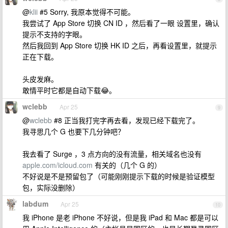
@
klii
#5 Sorry, 我原本觉得不可能。
我尝试了 App Store 切换 CN ID ，然后看了一眼 设置里，确认
提示不支持的字眼。
然后我回到 App Store 切换 HK ID 之后，再看设置里，就提示
正在下载。
头皮发麻。
敢情平时它都是自动下载😂。
wclebb
Apr 25
9
@
wclebb
#8 正当我打完字再去看，发现已经下载完了。
我寻思几个 G 也要下几分钟吧？
我去看了 Surge ，3 点方向的没有流量，相关域名也没有
apple.com/icloud.com
有关的（几个 G 的）
不好说是不是预留包了（可能刚刚提示下载的时候是验证模型
包，实际没删除）
labdum
Apr 25
10
我 iPhone 是老 iPhone 不好说，但是我 iPad 和 Mac 都是可以