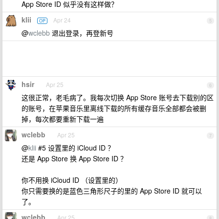
App Store ID 似乎没有这样做？
klii
Apr 24
OP
5
@
wclebb
退出登录，再登新号
hsir
Apr 25
6
这很正常，老毛病了。我每次切换 App Store 账号去下载别的区
的账号，在苹果音乐里离线下载的所有缓存音乐全部都会被删
掉，每次都要重新下载一遍
wclebb
Apr 25
7
@
klii
#5 设置里的 iCloud ID ？
还是 App Store 换 App Store ID ？
你不用换 iCloud ID （设置里的）
你只需要换的是蓝色三角形尺子的里的 App Store ID 就可以
了。
wclebb
Apr 25
8