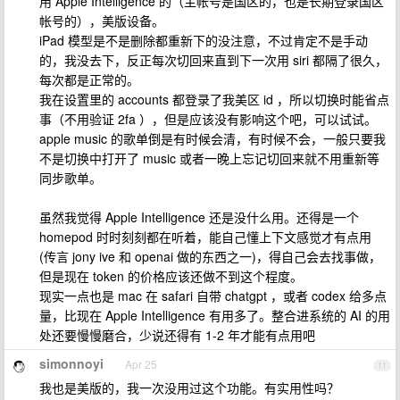
用 Apple Intelligence 的（主帐号是国区的，也是长期登录国区
帐号的），美版设备。
iPad 模型是不是删除都重新下的没注意，不过肯定不是手动
的，我没去下，反正每次切回来直到下一次用 siri 都隔了很久，
每次都是正常的。
我在设置里的 accounts 都登录了我美区 id ，所以切换时能省点
事（不用验证 2fa ），但是应该没有影响这个吧，可以试试。
apple music 的歌单倒是有时候会清，有时候不会，一般只要我
不是切换中打开了 music 或者一晚上忘记切回来就不用重新等
同步歌单。
虽然我觉得 Apple Intelligence 还是没什么用。还得是一个
homepod 时时刻刻都在听着，能自己懂上下文感觉才有点用
(传言 jony ive 和 openai 做的东西之一)，得自己会去找事做，
但是现在 token 的价格应该还做不到这个程度。
现实一点也是 mac 在 safari 自带 chatgpt ，或者 codex 给多点
量，比现在 Apple Intelligence 有用多了。整合进系统的 AI 的用
处还要慢慢磨合，少说还得有 1-2 年才能有点用吧
simonnoyi
Apr 25
11
我也是美版的，我一次没用过这个功能。有实用性吗？