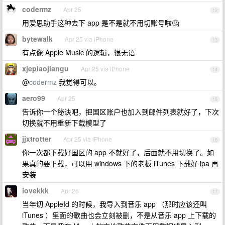
codermz
Apr 25
12
用爱思助手这种去下 app 是不是就不用切账号啦🤔
bytewalk
Apr 25 via iPhone
13
有点像 Apple Music 的逻辑，很无语
xjepiaojiangu
Apr 25 via iPhone
14
@
codermz
我觉得可以。
aero99
Apr 25
15
告诉你一个秘诀吧，把国区账户也加入到邮件列表就好了，下次
切换就不用重新下载模型了
jjxtrotter
Apr 25 via iPhone
16
你一次都下载好国区的 app 不就好了，后面就不用切换了。如
果真的要下载，可以用 windows 下的老板 iTunes 下载好 ipa 再
安装
iovekkk
Apr 26
17
当年切 AppleId 的时候，我导入到音乐 app （那时应该还叫
iTunes ）里面的歌曲也会立刻被删，不是从音乐 app 上下载的