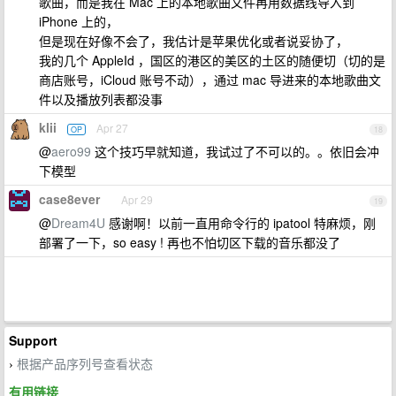
歌曲，而是我在 Mac 上的本地歌曲文件再用数据线导入到
iPhone 上的，
但是现在好像不会了，我估计是苹果优化或者说妥协了，
我的几个 AppleId ，国区的港区的美区的土区的随便切（切的是
商店账号，iCloud 账号不动），通过 mac 导进来的本地歌曲文
件以及播放列表都没事
klii
Apr 27
OP
18
@
aero99
这个技巧早就知道，我试过了不可以的。。依旧会冲
下模型
case8ever
Apr 29
19
@
Dream4U
感谢啊！以前一直用命令行的 ipatool 特麻烦，刚
部署了一下，so easy ! 再也不怕切区下载的音乐都没了
Support
根据产品序列号查看状态
›
有用链接