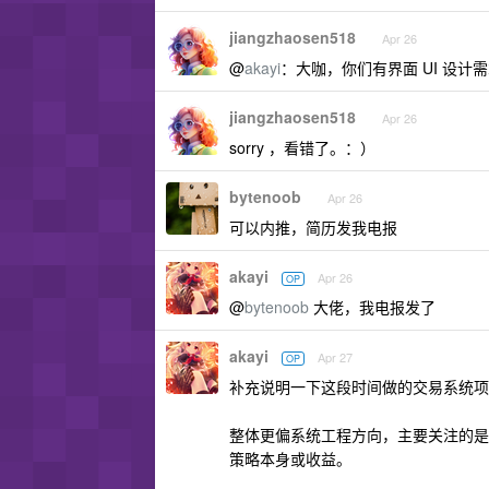
jiangzhaosen518
Apr 26
@
akayi
：大咖，你们有界面 UI 设计
jiangzhaosen518
Apr 26
sorry ，看错了。：）
bytenoob
Apr 26
可以内推，简历发我电报
akayi
Apr 26
OP
@
bytenoob
大佬，我电报发了
akayi
Apr 27
OP
补充说明一下这段时间做的交易系统项
整体更偏系统工程方向，主要关注的是
策略本身或收益。