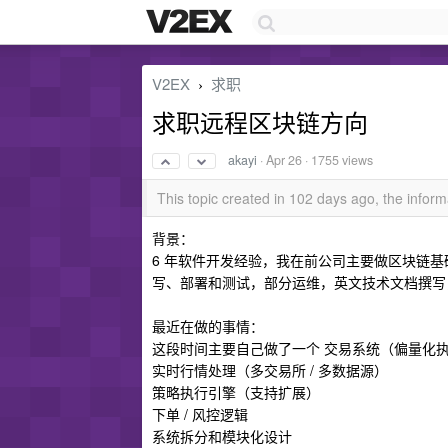
V2EX
求职
›
求职远程区块链方向
akayi
·
Apr 26
· 1755 views
This topic created in 102 days ago, the info
背景：
6 年软件开发经验，我在前公司主要做区块链基础设
写、部署和测试，部分运维，英文技术文档撰写，和
最近在做的事情：
这段时间主要自己做了一个 交易系统（偏量化
实时行情处理（多交易所 / 多数据源）
策略执行引擎（支持扩展）
下单 / 风控逻辑
系统拆分和模块化设计