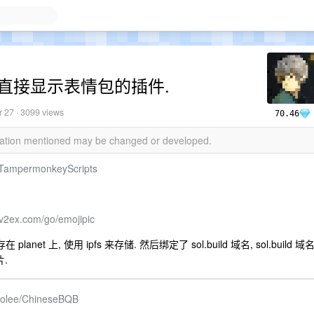
面直接显示表情包的插件.
r 27
· 3099 views
70.46
rmation mentioned may be changed or developed.
e/TampermonkeyScripts
.v2ex.com/go/emojipic
et 上, 使用 ipfs 来存储. 然后绑定了 sol.build 域名, sol.build 域
.
aoolee/ChineseBQB