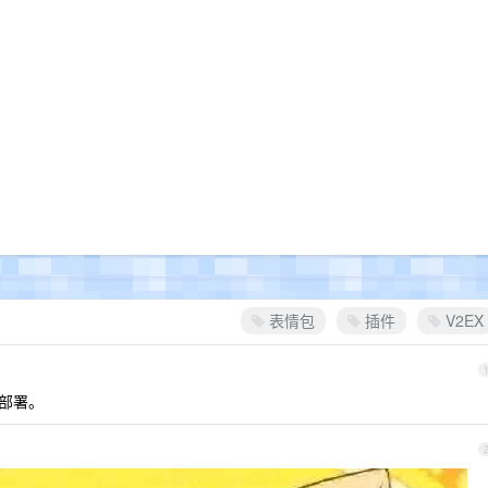
表情包
插件
V2EX
经部署。