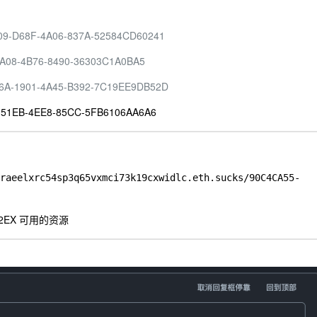
BB3309-D68F-4A06-837A-52584CD60241
12-5A08-4B76-8490-36303C1A0BA5
CBA86A-1901-4A45-B392-7C19EE9DB52D
1D-51EB-4EE8-85CC-5FB6106AA6A6
raeelxrc54sp3q65vxmci73k19cxwidlc.eth.sucks/90C4CA55-
EX 可用的资源