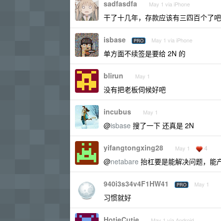
sadfasdfa
May 1 via iPhone
干了十几年，存款应该有三四百个了吧
isbase
May 1 via iPhone
PRO
单方面不续签是要给 2N 的
blirun
May 1
没有把老板伺候好吧
incubus
May 1
@
isbase
搜了一下 还真是 2N
yifangtongxing28
4
May 1
@
netabare
抬杠要是能解决问题，能
940i3s34v4F1HW41
May 1
PRO
习惯就好
HotieCutie
May 1 via Android