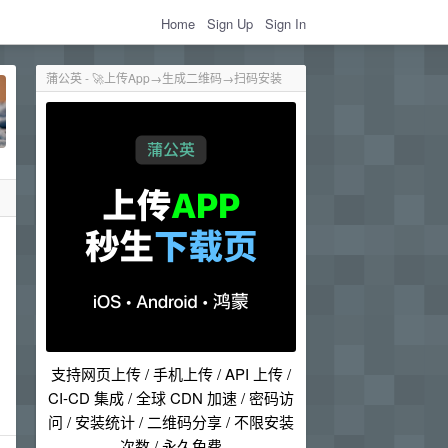
Home
Sign Up
Sign In
蒲公英 - 🚀上传App→生成二维码→扫码安装
支持网页上传 / 手机上传 / API 上传 /
CI-CD 集成 / 全球 CDN 加速 / 密码访
问 / 安装统计 / 二维码分享 / 不限安装
次数 / 永久免费