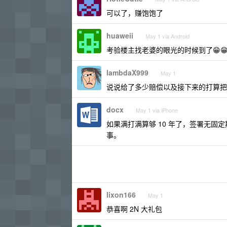
可以了，赚饱饱了
huaweii
May 1 via Android
考验楼主找老婆的眼光的时候到了😁😁
lambdaX999
May 1
说说给了多少赔偿以及接下来的打算把
docx
May 1 via iPhone
如果满打满算够 10 年了，签署无
事。
lixon166
May 1
恭喜啊 2N 大礼包