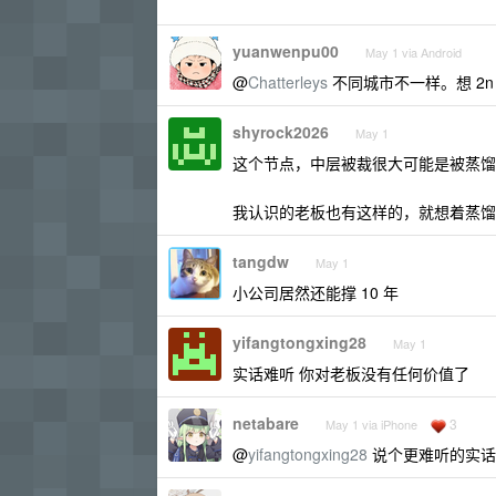
yuanwenpu00
May 1 via Android
@
Chatterleys
不同城市不一样。想 2n
shyrock2026
May 1
这个节点，中层被裁很大可能是被蒸馏
我认识的老板也有这样的，就想着蒸馏
tangdw
May 1
小公司居然还能撑 10 年
yifangtongxing28
May 1
实话难听 你对老板没有任何价值了
netabare
3
May 1 via iPhone
@
yifangtongxing28
说个更难听的实话