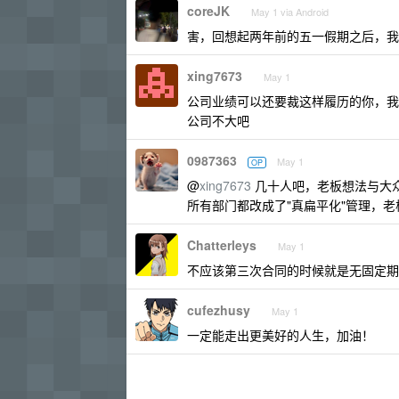
coreJK
May 1 via Android
害，回想起两年前的五一假期之后，我
xing7673
May 1
公司业绩可以还要裁这样履历的你，我感
公司不大吧
0987363
May 1
OP
@
xing7673
几十人吧，老板想法与大
所有部门都改成了"真扁平化"管理，
Chatterleys
May 1
不应该第三次合同的时候就是无固定期限
cufezhusy
May 1
一定能走出更美好的人生，加油！