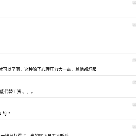
2
2
2
从就可以了啊，这种除了心理压力大一点，其他都舒服
2
不能代替工资 。。。
2
 的 ？
2
直接指挥一堆龙虾得了。省的底下员工不听话