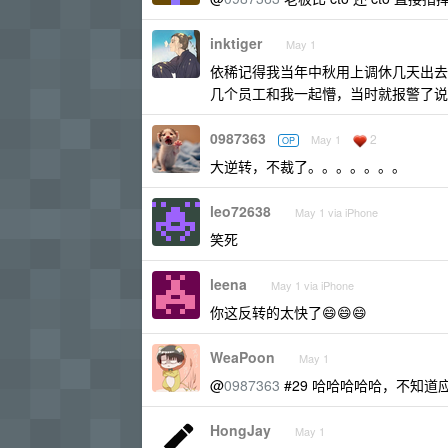
inktiger
May 1
依稀记得我当年中秋用上调休几天出去
几个员工和我一起懵，当时就报警了说公
0987363
2
May 1
OP
大逆转，不裁了。。。。。。。
leo72638
May 1 via iPhone
笑死
leena
May 1 via iPhone
你这反转的太快了😄😄😄
WeaPoon
May 1
@
0987363
#29 哈哈哈哈哈，不知
HongJay
May 1