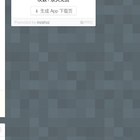
📱 生成 App 下载页
Promoted by
mzshxz
PRO
，