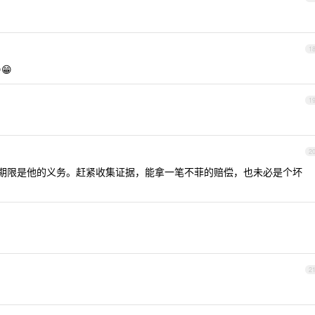
1
😁
1
2
固定期限是他的义务。赶紧收集证据，能拿一笔不菲的赔偿，也未必是个坏
2