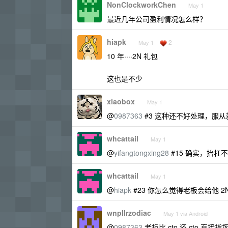
NonClockworkChen
May 1
最近几年公司盈利情况怎么样？
hiapk
2
May 1
10 年····2N 礼包
这也是不少
xiaobox
May 1
@
0987363
#3 这种还不好处理，服
whcattail
May 1
@
yifangtongxing28
#15 确实，抬杠
whcattail
May 1
@
hiapk
#23 你怎么觉得老板会给他 2N
wnpllrzodiac
May 1 via Android
@
0987363
老板比 cto 还 cto 