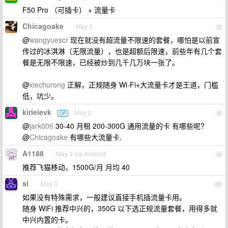
F50 Pro （可插卡） + 流量卡
Chicagoake
May 3
7
@
wangyuescr
现在就没有超流量不限速的套餐，哪怕是以前宣
传过的冰淇淋（无限流量），也是超额后限速，前些年有几个套
餐是无限不限速，已经被炒到几千几万块一张了。
@
xiechurong
正解，正规随身 Wi-Fi+大流量卡才是王道，门槛
低，坑少。
kirieievk
May 3
OP
8
@
jark006
30-40 月租 200-300G 通用流量的卡 有哪些呢?
@
Chicagoake
有哪些大流量卡.
A1188
May 3 via Android
9
推荐飞猫移动，1500G/月 月均 40
si
May 3
10
如果没有特殊需求，一般建议直接手机插流量卡用。
随身 WiFi 推荐中兴的，350G 以下选正规流量套餐，用得多就
中兴内置的卡。