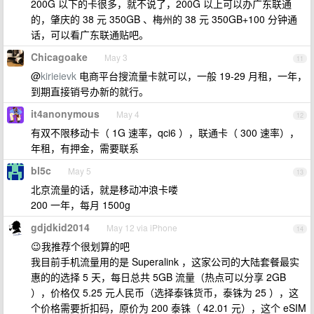
200G 以下的卡很多，就不说了，200G 以上可以办广东联通
的，肇庆的 38 元 350GB 、梅州的 38 元 350GB+100 分钟通
话，可以看广东联通贴吧。
Chicagoake
May 3
11
@
kirieievk
电商平台搜流量卡就可以，一般 19-29 月租，一年，
到期直接销号办新的就行。
it4anonymous
May 4
12
有双不限移动卡（ 1G 速率，qci6 ），联通卡（ 300 速率），
年租，有押金，需要联系
bl5c
May 5
13
北京流量的话，就是移动冲浪卡喽
200 一年，每月 1500g
gdjdkid2014
May 12 via iPhone
14
😉我推荐个很划算的吧
我目前手机流量用的是 Superalink ，这家公司的大陆套餐最实
惠的的选择 5 天，每日总共 5GB 流量（热点可以分享 2GB
），价格仅 5.25 元人民币（选择泰铢货币，泰铢为 25 ），这
个价格需要折扣码，原价为 200 泰铢（ 42.01 元），这个 eSIM