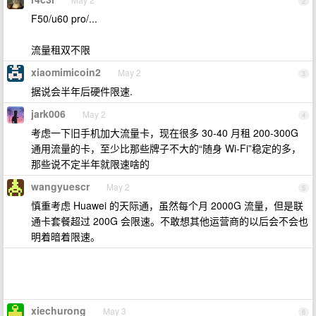
2
F50/u60 pro/...
流量租双不限
xiaomimicoin2
May 2
3
据说会半年后硬件限速.
jark006
May 2
4
考虑一下旧手机加大流量卡，现在很多 30-40 月租 200-300G
通用流量的卡，至少比那些牌子不大的“随身 Wi-Fi”稳定的多，
那些说不定半年就限速啥的
wangyuescr
May 2
5
慎重考虑 Huawei 的天际通，虽然每个月 2000G 流量，但是联
通卡套餐超过 200G 会限速。不敢想其他运营商的以后会不会也
明着暗着限速。
xiechurong
May 3
6