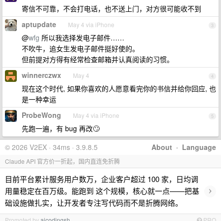
寄信不可靠，不会打电话，也不送上门，对方很可能收不到
aptupdate
May 4 via iPhone
3
@
wfg
所以我选择发电子邮件……
不吹牛，追女生发电子邮件挺好使的。
但前提对方得有经常检查邮箱并认真阅读的习惯。
winnerczwx
May 4
4
现在这个时代, 如果你喜欢的人愿意看完你的书信并给你回应, 也
是一种幸运
ProbeWong
May 4 via iPhone
5
先跑一遍，有 bug 再改🙄
© 2026 V2EX · 34ms · 3.9.8.5
About
·
Language
Claude API 官方价一折起，国内直连免折腾
目前平台累计服务用户数万，企业客户超过 100 家，日均调
›
用量稳定在百万级。能跑到 这个规模，核心就一点——把基
础设施做扎实，让开发者专注写代码而不是折腾网络。
Promoted by
aicodingsh
PRO