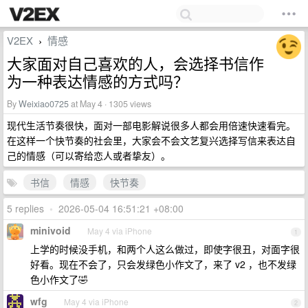
V2EX
情感
›
大家面对自己喜欢的人，会选择书信作
为一种表达情感的方式吗？
By
Weixiao0725
at May 4 · 1305 views
现代生活节奏很快，面对一部电影解说很多人都会用倍速快速看完。
在这样一个快节奏的社会里，大家会不会文艺复兴选择写信来表达自
己的情感（可以寄给恋人或者挚友）。
书信
情感
快节奏
5 replies
•
2026-05-04 16:51:21 +08:00
minivoid
May 4 via iPhone
1
上学的时候没手机，和两个人这么做过，即使字很丑，对面字很
好看。现在不会了，只会发绿色小作文了，来了 v2 ，也不发绿
色小作文了🤣
wfg
May 4 via iPhone
2