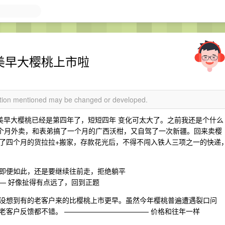
台美早大樱桃上市啦
mation mentioned may be changed or developed.
台美早大樱桃已经是第四年了，短短四年 变化可太大了。之前我还是个什么
了一个月外卖，和表弟搞了一个月的广西沃柑，又自驾了一次新疆。回来卖樱
了四个月的货拉拉+搬家，存款花光后，不得不闯入铁人三项之一的快递
即便如此，还是要继续往前走，拒绝躺平
— 好像扯得有点远了，回到正题
没想到有的老客户来的比樱桃上市更早。虽然今年樱桃普遍遭遇裂口问
老客户反馈都不错。 ———————————— 价格和往年一样