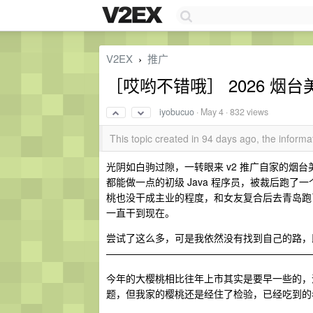
V2EX
推广
›
［哎哟不错哦］ 2026 烟
iyobucuo
·
May 4
· 832 views
This topic created in 94 days ago, the infor
光阴如白驹过隙，一转眼来 v2 推广自家的烟
都能做一点的初级 Java 程序员，被裁后跑
桃也没干成主业的程度，和女友复合后去青岛跑
一直干到现在。
尝试了这么多，可是我依然没有找到自己的路，
—————————————————————
今年的大樱桃相比往年上市其实是要早一些的，
题，但我家的樱桃还是经住了检验，已经吃到的