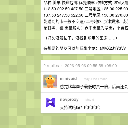
品种 美早 快递包邮 优先顺丰 种植方式 温室大棚 级别
112.50 202.50 427.50 二号地区 125.00 225.
137.50 247.50 522.50 二号地区 150.00 270
能送到的市一般不空运) 二号地区 京津冀豫、
蒙甘黑、疆 重量说明：表中重量为净重，不含包
（好久没发帖了，没找到能用的图床……）
有想要的朋友可以加我张小龙：aXlvX2J1Y3Vv
2 replies
•
2026-05-06 09:55:58 +08:00
minivoid
May 4 via iPhone
感觉比车厘子最低时贵一倍，后面还会
novproxy
May 6
支持试吃吗？哈哈哈哈