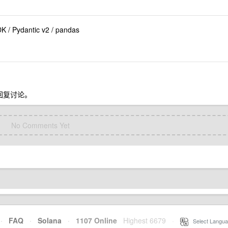
DK / Pydantic v2 / pandas
接回复讨论。
No Comments Yet
·
FAQ
·
Solana
·
1107 Online
Highest 6679
·
Select Langua