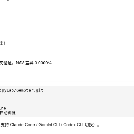
卖出）
叉验证，NAV 差异 0.0000%
ppyLab/GemStar.git

ne

持 Claude Code / Gemini CLI / Codex CLI 切换）。