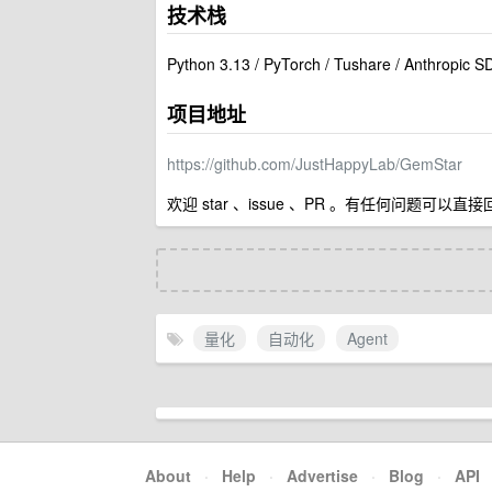
技术栈
Python 3.13 / PyTorch / Tushare / Anthropic S
项目地址
https://github.com/JustHappyLab/GemStar
欢迎 star 、issue 、PR 。有任何问题可以直
量化
自动化
Agent
About
·
Help
·
Advertise
·
Blog
·
API