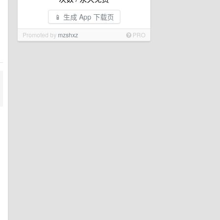
📱 生成 App 下载页
Promoted by
mzshxz
PRO