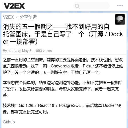
V2EX
分享创造
›
消失的五一假期之——找不到好用的自
托管图床，于是自己写了一个（开源 / Dock
er 一键部署）
By
atbeta
at May 5 · 1093 views
之前一直用的兰空图床，嫌弃的主要是界面老旧，技术栈也旧，想改
点东西很费劲。找了一圈，Chevereto 收费，Picsur 还不错但停止维
护了，没一个合适的。五一刚好有空，干脆自己写一个。
本来想做个简单的，结果边写边测边补功能，不知不觉把五一假期给
写没了。发出来给需要的朋友，希望大家能支持下，或者一起来完
善。
技术栈：Go 1.26 + React 19 + PostgreSQL ，前后端单 Docker 镜
像，部署完直接完整可用。
Github