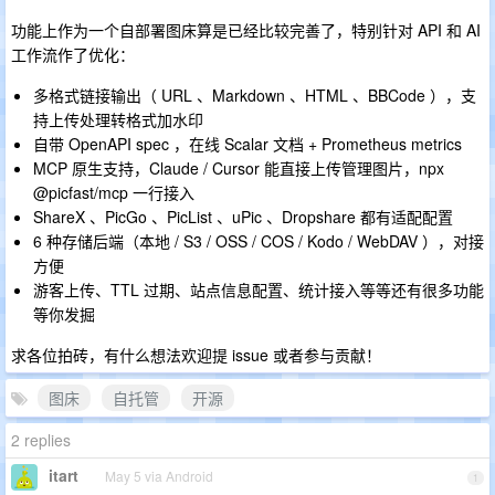
功能上作为一个自部署图床算是已经比较完善了，特别针对 API 和 AI
工作流作了优化：
多格式链接输出（ URL 、Markdown 、HTML 、BBCode ），支
持上传处理转格式加水印
自带 OpenAPI spec ，在线 Scalar 文档 + Prometheus metrics
MCP 原生支持，Claude / Cursor 能直接上传管理图片，npx
@picfast/mcp 一行接入
ShareX 、PicGo 、PicList 、uPic 、Dropshare 都有适配配置
6 种存储后端（本地 / S3 / OSS / COS / Kodo / WebDAV ），对接
方便
游客上传、TTL 过期、站点信息配置、统计接入等等还有很多功能
等你发掘
求各位拍砖，有什么想法欢迎提 issue 或者参与贡献！
图床
自托管
开源
2 replies
itart
May 5 via Android
1