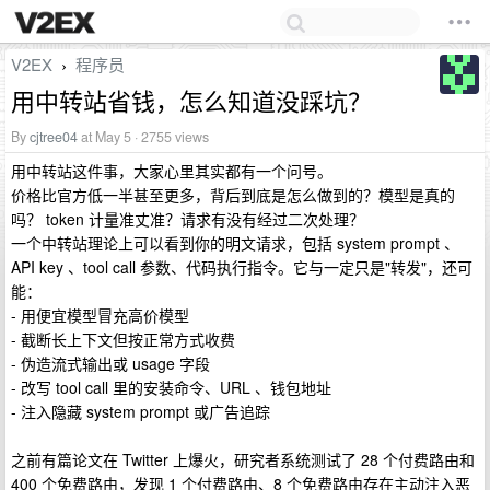
V2EX
程序员
›
用中转站省钱，怎么知道没踩坑？
By
cjtree04
at May 5 · 2755 views
用中转站这件事，大家心里其实都有一个问号。
价格比官方低一半甚至更多，背后到底是怎么做到的？模型是真的
吗？ token 计量准丈准？请求有没有经过二次处理？
一个中转站理论上可以看到你的明文请求，包括 system prompt 、
API key 、tool call 参数、代码执行指令。它与一定只是"转发"，还可
能：
- 用便宜模型冒充高价模型
- 截断长上下文但按正常方式收费
- 伪造流式输出或 usage 字段
- 改写 tool call 里的安装命令、URL 、钱包地址
- 注入隐藏 system prompt 或广告追踪
之前有篇论文在 Twitter 上爆火，研究者系统测试了 28 个付费路由和
400 个免费路由，发现 1 个付费路由、8 个免费路由存在主动注入恶