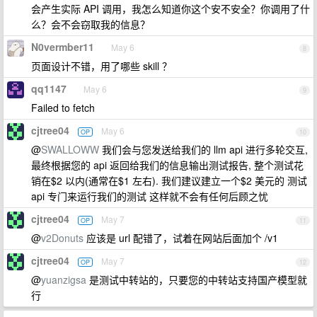
会产生实际 API 调用，我怎么知道你这个安不安全？你调用了什
么？会不会窃取我的信息？
N0vermber11
May 6
8
页面设计不错，用了哪些 skill ？
qq1147
May 6
9
Failed to fetch
cjtree04
May 6
OP
10
@
SWALLOWW
我们会与您发送给我们的 llm api 进行多轮交互,
最终根据您的 api 返回给我们的信息输出测试报告, 整个测试花
销在$2 以内(通常在$1 左右). 我们建议建立一个$2 美元的 测试
api 专门来运行我们的测试 这样就不会有任何后顾之忧
cjtree04
May 7
OP
11
@
v2Donuts
应该是 url 配错了，试着在网站后面加个 /v1
cjtree04
May 7
OP
12
@
yuanzigsa
是测试中转站的，只要您的中转站支持国产模型就
行