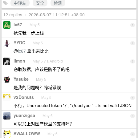
中转站
安全
检测
12 replies
•
2026-05-07 11:12:51 +08:00
lc67
May 5
1
抢先我一步上线
YYDC
May 5
2
@
lc67
拿出来比比
limon
May 5 via Android
3
窃取数据，应该是防不了的吧
Yasuke
May 5
4
是我的问题吗？跨域错误
v2Donuts
May 5
5
不行，Unexpected token '<', "<!doctype "... is not valid JSON
yuanzigsa
May 6
6
可以加上对国产模型的支持吗？
SWALLOWW
May 6
7