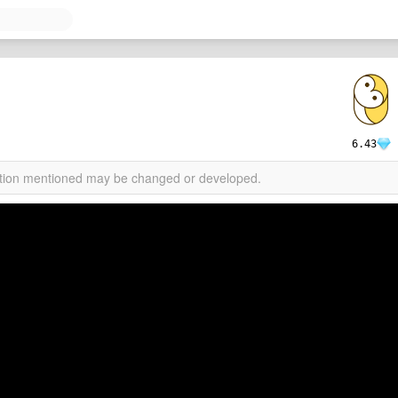
6.43
mation mentioned may be changed or developed.