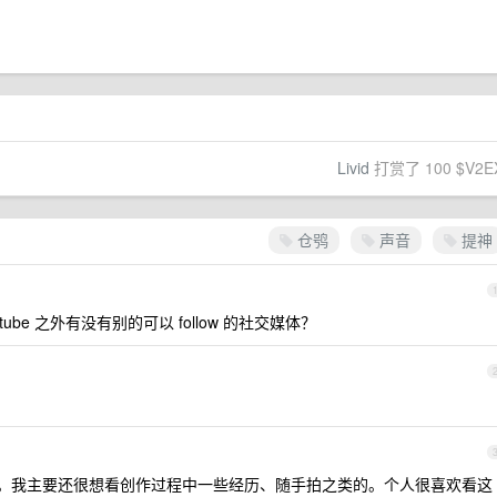
Livid
打赏了 100 $V2E
仓鸮
声音
提神
be 之外有没有别的可以 follow 的社交媒体？
。
的地方。我主要还很想看创作过程中一些经历、随手拍之类的。个人很喜欢看这