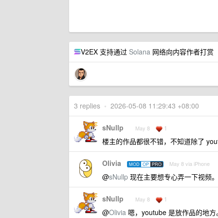
V2EX 支持通过
Solana
网络向内容作者打赏
3 replies
•
2026-05-08 11:29:43 +08:00
sNullp
1
May 8
楼主的作品都很不错，不知道除了 youtu
Olivia
May 8 via iPhone
MOD
OP
PRO
@
sNullp
现在主要想专心弄一下视频
sNullp
1
May 8
@
Olivia
嗯，youtube 是放作品