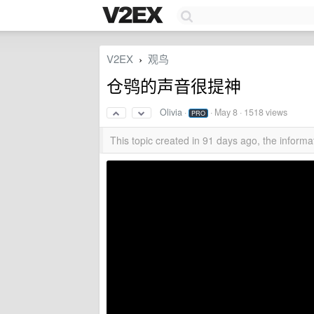
V2EX
观鸟
›
仓鸮的声音很提神
Olivia
·
·
May 8
· 1518 views
PRO
This topic created in 91 days ago, the infor