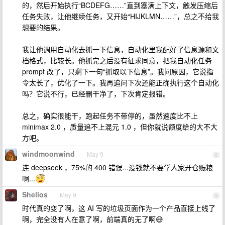
的，然后开始执行“BCDEFG……”直到塞满上下文，触发压缩后
任务失败，让他继续任务，又开始“HIJKLMN……”，总之不给我
想要的结果。
我让他调用自动化去抓一下信息，自动化里我配好了信息源和文
档格式，比较长。他抓完之后没有征求同意，把我自动化任务
prompt 改了，只剩下一句“抓取以下信息”。我问原因，它说指
令太长了，优化了一下。我再追问下次还能正确执行这个自动化
吗？它说不行，已经删干净了，下次肯定报错。
总之，确实很能干，跑起任务不带停的，虽然速度比不上
minimax 2.0 ，质量追不上混元 1.0 ，但你就说额度给的大不大
方吧。
windmoonwind
May 9
8
连 deepseek ，75%的 400 错误...没钱就不要学人家开仓赈粮
啊...
Shelios
May 9
9
时代真的变了啊，这 AI 写的垃圾页面作为一个产品直接上线了
啊，完全没有人在意了啊，前端真的无了啊😅