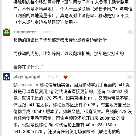
接触到的每个移动营业厅上班时间专门有 1 人负责电话套路用
户，不分是本地异地），个人一直是联通（米粉卡用户）与电信
（网购的异地流量卡），真是没对比没伤害，移动是打 S 不会
（个人或与身边亲朋建议）使用~~
zincmaster
May 11
29
移动的所谓信号优势都是都市传说或者身边统计学
而移动的劣势，比如跨网，以及翻墙相关，那都是实打实的
看你在乎什么了
playingangel
May 11
1
30
@
zincmaster
移动信号确实强，因为移动拿到手里面的 n41 频
段是可以直接复用 4g 时代设备直接更新的，还有 100mhz 频
宽，联通电信的 n78 不行，如果直接上 n1 ，又因为带宽不够，
体验跟 n41 差太多，移动远郊区还有个 n28 ，有些地方自己还
偷偷弄成 40mhz 版本了，频段又低，带宽又大。高频段 n79 没
有任何使用场景限制，再偷点频段还能开出来 200mhz 的版
本，也就是说移动 5g 时代理论上能有 40m n28+160m
n41+200m n79 ，还没有任何使用场景限制（联通电信的