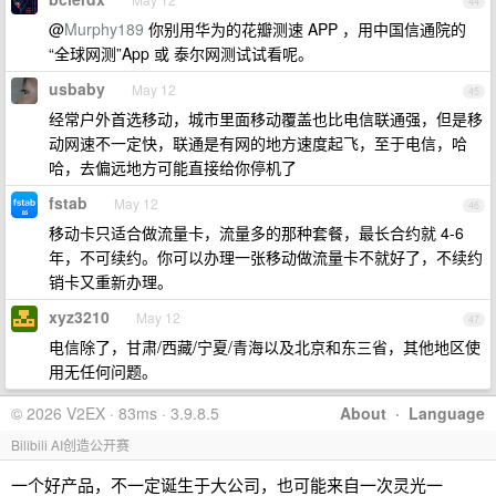
44
@
Murphy189
你别用华为的花瓣测速 APP ，用中国信通院的
“全球网测”App 或 泰尔网测试试看呢。
usbaby
May 12
45
经常户外首选移动，城市里面移动覆盖也比电信联通强，但是移
动网速不一定快，联通是有网的地方速度起飞，至于电信，哈
哈，去偏远地方可能直接给你停机了
fstab
May 12
46
移动卡只适合做流量卡，流量多的那种套餐，最长合约就 4-6
年，不可续约。你可以办理一张移动做流量卡不就好了，不续约
销卡又重新办理。
xyz3210
May 12
47
电信除了，甘肃/西藏/宁夏/青海以及北京和东三省，其他地区使
用无任何问题。
© 2026 V2EX · 83ms · 3.9.8.5
About
·
Language
Bilibili AI创造公开赛
一个好产品，不一定诞生于大公司，也可能来自一次灵光一