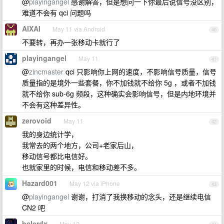
@
playingangel
感谢解答，但是想问一下你最后说信号没区别，
难道不会有 qci 问题吗
AIXAI
May 11 via Android
40
不要转，再办一张移动卡就行了
playingangel
May 11
41
@
zincmaster
qci 只影响你上网的速度，不影响信号质量，信号
质量指的是境外一些套餐，你不加钱就不给你 5g ，或者不加钱
就不给你 sub-6g 频段，这种确实会影响信号，但是内地环境并
不会有这种差异性。
zerovoid
May 11
42
我的身边统计学，
我常去的两个地方，公司+老家后山，
移动信号都比电信好。
也就家里的时候，电信和移动差不多。
Hazard001
May 12 via iPhone
43
@
playingangel
谢谢，打消了我换移动的念头，还是继续电信
CN2 吧
bclerdx
May 12