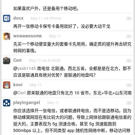
如果喜欢户外，还是备用个移动吧。
docx
May 11 via iPhone
20
再开一张移动卡保号卡备用就好了，没必要大动干戈
wowawesome
May 11
21
先买一个移动便宜量大的套餐卡先用用，确定质的提升再去研究
转网的事情。
Cert
May 11 via Android
22
@
ysxb1145
南电信 北联通。西北五省，全都是是在北方，那不
应该是联通具有绝对优势？是联通的地盘吗？
koor
May 11
23
@
Cert
原来联通的地盘只有北方 10 省市，东北+华北+山东河南
playingangel
May 11
24
你应该选择开一张电信，或者联通转电信，而不是选移动。因为
移动蜂窝网现在有比较大的问题，导致上网体验跟联通电信差的
挺大的，主要表现为 5g 测速合格，甚至 5g 测速能跑到
500mbps 以上，但不同类型 app 随机性网络中断，移动访问移