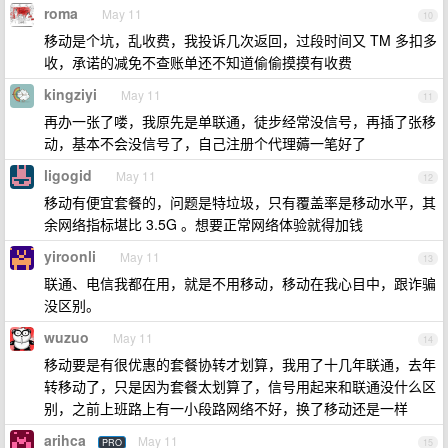
roma
May 11
10
移动是个坑，乱收费，我投诉几次返回，过段时间又 TM 多扣多
收，承诺的减免不查账单还不知道偷偷摸摸有收费
kingziyi
May 11
11
再办一张了喽，我原先是单联通，徒步经常没信号，再插了张移
动，基本不会没信号了，自己注册个代理薅一笔好了
ligogid
May 11
12
移动有便宜套餐的，问题是特垃圾，只有覆盖率是移动水平，其
余网络指标堪比 3.5G 。想要正常网络体验就得加钱
yiroonli
May 11
13
联通、电信我都在用，就是不用移动，移动在我心目中，跟诈骗
没区别。
wuzuo
May 11
14
移动要是有很优惠的套餐协转才划算，我用了十几年联通，去年
转移动了，只是因为套餐太划算了，信号用起来和联通没什么区
别，之前上班路上有一小段路网络不好，换了移动还是一样
arihca
May 11
PRO
15