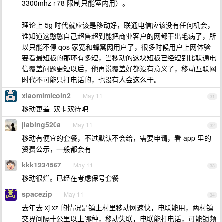
3300mhz n78 限制只能室内用）。
理论上 5g 时代就应该是移动好，联通电信应该没有任何机会，
谁知道这憨憨自己超售超到能把商业客户的网都干出毛病了，所
以只能不停 qos 家宽和蜂窝网用户了，很多时候用户上网体验
要看最短板的那环有多短，当移动的这块短板已经短到比联通电
信覆盖问题更短以后，他再说覆盖好都没有意义了，移动互联网
时代不可能只打电话的，也没有人会这么干。
xiaomimicoin2
May 11
31
移动更差, 双卡双待吧
jiabing520a
May 11
32
移动有便宜的套餐，不过默认不会给，需要申请，看 app 里的
资费公示，一般都会有
kkk1234567
May 11
33
移动很烂。已经在考虑保号套餐
spacezip
May 11
34
去年去 xj xz 的情况是镇上村里移动网速快，电联能用，两村镇
交界间隔十公里以上哪种，移动失联，电联能打电话，可能锁频