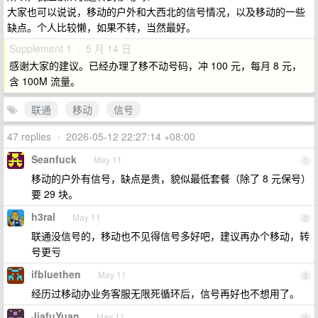
大家也可以说说，移动的户外和大西北的信号情况，以及移动的一些
缺点。个人比较懒，如果不转，当然最好。
Supplement 1 · 5 月 14 日
感谢大家的建议。已经办理了移不动号码，冲 100 元，每月 8 元，
含 100M 流量。
联通
移动
信号
47 replies
•
2026-05-12 22:27:14 +08:00
Seanfuck
May 11
1
移动的户外有信号，缺点是贵，貌似最低套餐（除了 8 元保号）
要 29 块。
h3ral
May 11
2
联通没信号的，移动也不见得信号多好吧，建议再办个移动，转
号更亏
ifbluethen
May 11
3
经历过移动办业务客服无限死循环后，信号再好也不想用了。
JiafuYuan
May 11
4