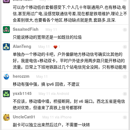
可以办个移动低价套餐感受下,个人几十年联通用户,也有移动,电
信,甚至用过广电,没感觉联通信号差,现在都是铁塔维护,理论上不
会差别很大,也要看各个地区.移动缺点就是贵,套路多,且深.
SssaltedFish
May 11
5
只能说移动的宽带还是一如既往的垃圾
AlanTeng
May 11
1
6
单独办一个移动的卡吧，户外偏僻地方移动信号确实比其他的
好，我是电信+移动双卡，平时户外徒步用两步路只能开移动的
流量。日常上下班地铁路过几个站电信完全没网，只有移动能用
herozzm
May 11
7
移动有强中强，搞 ipv6 回收，不建议
ysxb1145
May 11 via Android
8
不应该，移动墙中墙，桥接断网，封 v6 端口。西北五省是电信
绝对优势，但谁来了高铁上信号都那样
UncleCat01
May 11 via iPhone
9
副卡可以独立出来然后过户，不需要一块转