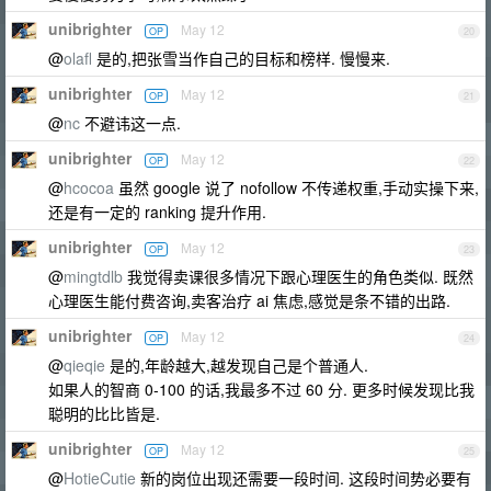
unibrighter
May 12
OP
20
@
olafl
是的,把张雪当作自己的目标和榜样. 慢慢来.
unibrighter
May 12
OP
21
@
nc
不避讳这一点.
unibrighter
May 12
OP
22
@
hcocoa
虽然 google 说了 nofollow 不传递权重,手动实操下来,
还是有一定的 ranking 提升作用.
unibrighter
May 12
OP
23
@
mingtdlb
我觉得卖课很多情况下跟心理医生的角色类似. 既然
心理医生能付费咨询,卖客治疗 ai 焦虑,感觉是条不错的出路.
unibrighter
May 12
OP
24
@
qieqie
是的,年龄越大,越发现自己是个普通人.
如果人的智商 0-100 的话,我最多不过 60 分. 更多时候发现比我
聪明的比比皆是.
unibrighter
May 12
OP
25
@
HotieCutie
新的岗位出现还需要一段时间. 这段时间势必要有