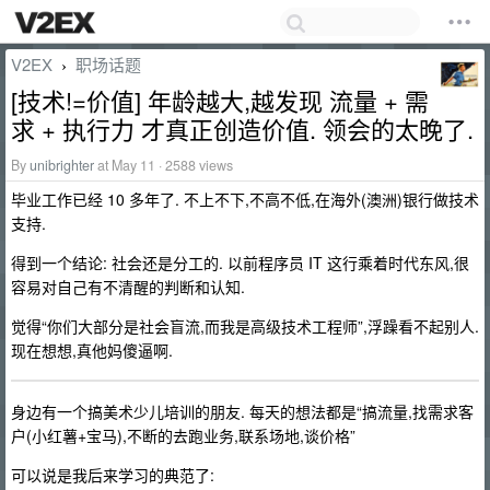
V2EX
职场话题
›
[技术!=价值] 年龄越大,越发现 流量 + 需
求 + 执行力 才真正创造价值. 领会的太晚了.
By
unibrighter
at May 11 · 2588 views
毕业工作已经 10 多年了. 不上不下,不高不低,在海外(澳洲)银行做技术
支持.
得到一个结论: 社会还是分工的. 以前程序员 IT 这行乘着时代东风,很
容易对自己有不清醒的判断和认知.
觉得“你们大部分是社会盲流,而我是高级技术工程师”,浮躁看不起别人.
现在想想,真他妈傻逼啊.
身边有一个搞美术少儿培训的朋友. 每天的想法都是“搞流量,找需求客
户(小红薯+宝马),不断的去跑业务,联系场地,谈价格”
可以说是我后来学习的典范了: