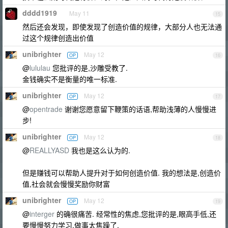
dddd1919
May 11
15
然后还会发现，即使发现了创造价值的规律，大部分人也无法通
过这个规律创造出价值
unibrighter
May 12
OP
16
@
lululau
您批评的是,沙雕受教了.
金钱确实不是衡量的唯一标准.
unibrighter
May 12
OP
17
@
opentrade
谢谢您愿意留下鞭策的话语,帮助浅薄的人慢慢进
步!
unibrighter
May 12
OP
18
@
REALLYASD
我也是这么认为的.
但是赚钱可以帮助人提升对于如何创造价值. 我的想法是,创造价
值,社会就会慢慢奖励你财富
unibrighter
May 12
OP
19
@
interger
的确很痛苦. 经常性的焦虑,您批评的是,眼高手低,还
要慢慢努力学习,做事太焦躁了.