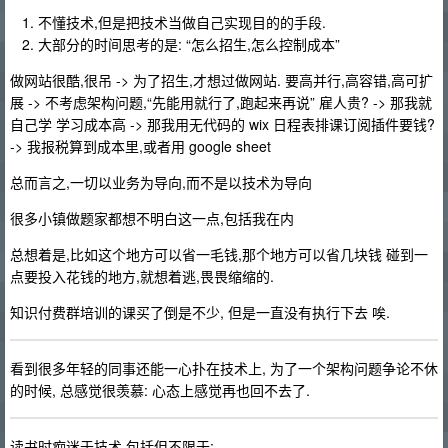
不懂技术,但是把技术当做自己实现目的的手段.
大部分的时间思考的是: “怎么招生,怎么控制成本”
做网站很酷,很吊 -> 为了招生,才想过做网站. 要高并行,高容错,高可扩
展 -> 不考虑架构问题,“先能用就行了,跑起来再说” 雇人贵? -> 那我就
自己学 学习成本高 -> 那我用无代码的 wix 日程表排课订阅插件要钱?
-> 我报税算到成本里,或者用 google sheet
总而言之,一切以业务为导向,而不是以技术为导向
很多小镇做题家都想不明白这一点,包括我在内
总想着是,比如这个地方可以省一毛钱,那个地方可以省几块钱 碰到一
点要投入花钱的地方,就想着逃,畏畏缩缩的.
知识付费群培训的课买了倒是不少, 但是一直没有执行下去 唉.
看到很多年轻的同事还能一心扑在技术上, 为了一个架构问题争论不休
的时候, 总感觉很羡慕: 心态上感觉再也回不去了.
读书时痴迷于技术,包括但不限于: