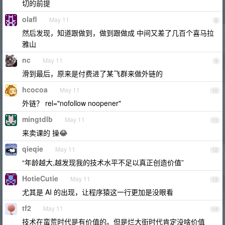
切的前提
olafl
May 11
8
然后发现，知道跟做到，做到跟做成 中间又差了几百个喜马拉
雅山
nc
May 11
9
滑到最后，原来是付费进了某飞群来做外链的
hcocoa
May 11
10
外链？ rel="nofollow noopener"
mingtdlb
May 11
11
来卖课的 操😂
qieqie
May 11
12
“年龄越大,越发现我的技术水平不足以真正创造价值”
HotieCutie
May 11
13
尤其是 AI 的出现，让程序猿这一行更加是没眼看
tf2
May 11
14
技术在蛮荒时代是有价值的。但是烂大街时代肯定没啥价值