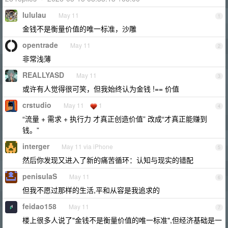
lululau
May 11
1
金钱不是衡量价值的唯一标准，沙雕
opentrade
May 11
2
非常浅薄
REALLYASD
May 11
3
或许有人觉得很可笑，但我始终认为金钱 !== 价值
crstudio
May 11
1
4
“流量 + 需求 + 执行力 才真正创造价值” 改成“才真正能赚到
钱。”
interger
May 11 via iPhone
5
然后你发现又进入了新的痛苦循环：认知与现实的错配
penisulaS
May 11
6
但我不愿过那样的生活,平和从容是我追求的
feidao158
May 11
7
楼上很多人说了"金钱不是衡量价值的唯一标准",但经济基础是一