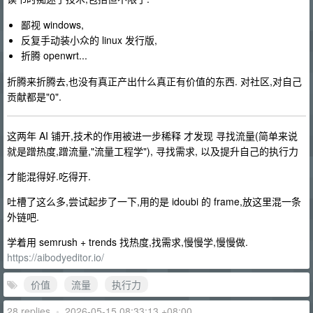
鄙视 windows,
反复手动装小众的 linux 发行版,
折腾 openwrt...
折腾来折腾去,也没有真正产出什么真正有价值的东西. 对社区,对自己
贡献都是"0".
这两年 AI 铺开,技术的作用被进一步稀释 才发现 寻找流量(简单来说
就是蹭热度,蹭流量,"流量工程学"), 寻找需求, 以及提升自己的执行力
才能混得好.吃得开.
吐槽了这么多,尝试起步了一下,用的是 idoubi 的 frame,放这里混一条
外链吧.
学着用 semrush + trends 找热度,找需求,慢慢学,慢慢做.
https://aibodyeditor.io/
价值
流量
执行力
28 replies
•
2026-05-15 08:33:13 +08:00