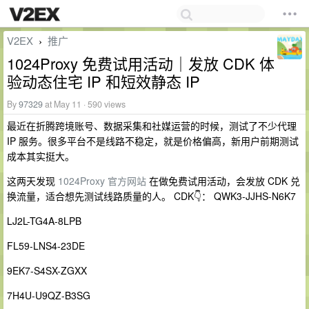
V2EX
推广
›
1024Proxy 免费试用活动｜发放 CDK 体
验动态住宅 IP 和短效静态 IP
By
97329
at May 11 · 590 views
最近在折腾跨境账号、数据采集和社媒运营的时候，测试了不少代理
IP 服务。很多平台不是线路不稳定，就是价格偏高，新用户前期测试
成本其实挺大。
这两天发现
1024Proxy 官方网站
在做免费试用活动，会发放 CDK 兑
换流量，适合想先测试线路质量的人。 CDK👇： QWK3-JJHS-N6K7
LJ2L-TG4A-8LPB
FL59-LNS4-23DE
9EK7-S4SX-ZGXX
7H4U-U9QZ-B3SG