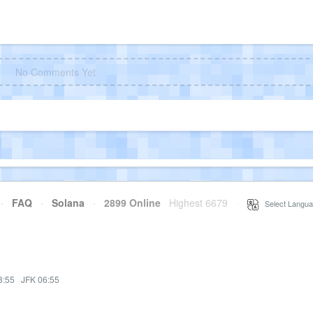
No Comments Yet
·
FAQ
·
Solana
·
2899 Online
Highest 6679
·
Select Langua
3:55
·
JFK 06:55