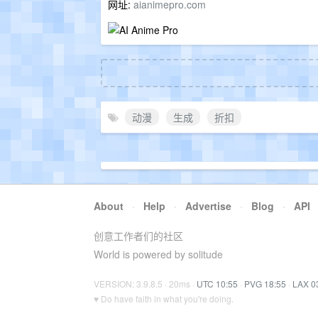
网址:
aianimepro.com
动漫
生成
折扣
About
·
Help
·
Advertise
·
Blog
·
API
创意工作者们的社区
World is powered by solitude
VERSION: 3.9.8.5 · 20ms ·
UTC 10:55
·
PVG 18:55
·
LAX 0
♥ Do have faith in what you're doing.