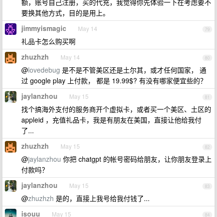
额，账号自己注册，买的代充，我觉得你先体验一下在考虑要不
要换其他方式，目的是用上。
jimmyismagic
May 14
79
礼品卡怎么购买啊
zhuzhzh
May 14
80
@
lovedebug
是不是不管美区还是土尔其，或才任何国家， 通
过 google play 上付款， 都是 19.99$? 有没有哪家便宜些的？
jaylanzhou
May 15
81
找个搞海外支付的服务商开个虚拟卡，或者买一个美区、土区的
appleid ，充值礼品卡，我是有朋友在美国，直接让他给我付
了...
zhuzhzh
May 15
82
@
jaylanzhou
你把 chatgpt 的帐号密码给朋友，让你朋友登录上
付款吗？
jaylanzhou
May 15
83
@
zhuzhzh
是的，直接上我号给我付钱了...
isouu
May 15
84