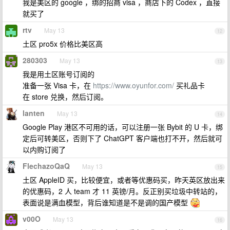
我是美区的 google ，绑的招商 visa ，商店下的 Codex ，直接
就买了
rtv
May 13
12
土区 pro5x 价格比美区高
280303
May 13
13
我是用土区账号订阅的
准备一张 Visa 卡，在
https://www.oyunfor.com/
买礼品卡
在 store 兑换，然后订阅。
lanten
May 13
14
Google Play 港区不可用的话，可以注册一张 Bybit 的 U 卡，绑
定后可转美区，否则下了 ChatGPT 客户端也打不开，然后就可
以内购订阅了
FlechazoQaQ
May 13
15
土区 AppleID 买，比较便宜，或者等优惠码买，昨天英区放出来
的优惠码，2 人 team 才 11 英镑/月。反正别买垃圾中转站的，
表面说是满血模型，背后谁知道是不是调的国产模型
v00O
May 13
16