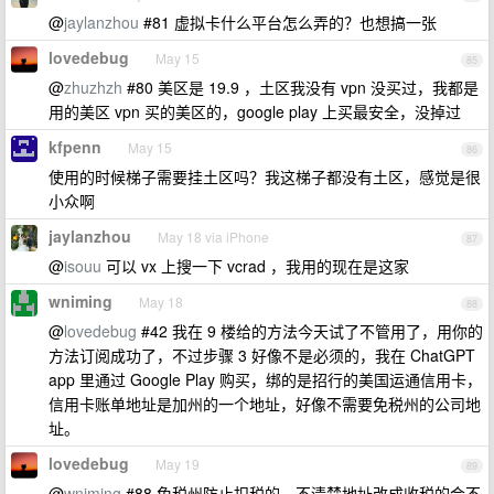
@
jaylanzhou
#81 虚拟卡什么平台怎么弄的？也想搞一张
lovedebug
May 15
85
@
zhuzhzh
#80 美区是 19.9 ，土区我没有 vpn 没买过，我都是
用的美区 vpn 买的美区的，google play 上买最安全，没掉过
kfpenn
May 15
86
使用的时候梯子需要挂土区吗？我这梯子都没有土区，感觉是很
小众啊
jaylanzhou
May 18 via iPhone
87
@
isouu
可以 vx 上搜一下 vcrad ，我用的现在是这家
wniming
May 18
88
@
lovedebug
#42 我在 9 楼给的方法今天试了不管用了，用你的
方法订阅成功了，不过步骤 3 好像不是必须的，我在 ChatGPT
app 里通过 Google Play 购买，绑的是招行的美国运通信用卡，
信用卡账单地址是加州的一个地址，好像不需要免税州的公司地
址。
lovedebug
May 19
89
@
wniming
#88 免税州防止扣税的，不清楚地址改成收税的会不