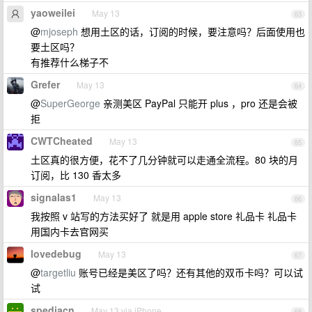
yaoweilei
May 13
63
@
mjoseph
想用土区的话，订阅的时候，要注意吗？后面使用也
要土区吗？
有推荐什么梯子不
Grefer
May 13
64
@
SuperGeorge
亲测美区 PayPal 只能开 plus ，pro 还是会被
拒
CWTCheated
May 13
65
土区真的很方便，花不了几分钟就可以走通全流程。80 块的月
订阅，比 130 香太多
signalas1
May 13
66
我按照 v 站写的方法买好了 就是用 apple store 礼品卡 礼品卡
用国内卡去官网买
lovedebug
May 13
67
@
targetliu
账号已经是美区了吗？还有其他的双币卡吗？可以试
试
spediacn
May 13 via iPhone
68