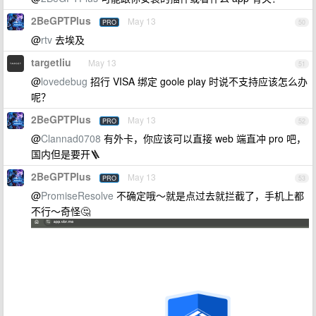
2BeGPTPlus
May 13
PRO
50
@
rtv
去埃及
targetliu
May 13
51
@
lovedebug
招行 VISA 绑定 goole play 时说不支持应该怎么办
呢？
2BeGPTPlus
May 13
PRO
52
@
Clannad0708
有外卡，你应该可以直接 web 端直冲 pro 吧，
国内但是要开🪜
2BeGPTPlus
May 13
PRO
53
@
PromiseResolve
不确定哦～就是点过去就拦截了，手机上都
不行～奇怪🤔