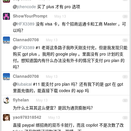
@
jchencode
买了 plus 才有 pro 选项
ShowYourPrompt
May 13
29
@
HFX3389
没有 visa 卡，有个招商运通卡和工商 Master ，可
以吗？
Clannad0708
May 13
30
@
HFX3389
#1 老哥这条路子我昨天刚支付完，但是我发现只能
购买 gpt plus ，我用的 google play 。里面没有 pro 计划的支
付。想知道国内有什么办法没有外卡的情况下支付 pro plan 的
吗？
Clannad0708
May 13
31
@
liubaicai
#11 能支付 pro plan 吗？还有我下的是 gpt 在 gpt
里面充值的，能直接下载 codex 的 app 吗
flyhelan
May 13
32
为什么土耳其这么便宜？是因为通货膨胀吗？
yao978318542
May 13
33
直接 paypal 绑招商的双币卡就行，而且 copilot 不是次数了改