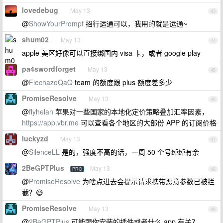
lovedebug
May 13
43
@
ShowYourPrompt
招行运通可以，我用的就是运通~
shum02
May 13
44
apple 美区好像可以直接绑国内 visa 卡，或者 google play
pa4swordforget
May 13
45
@
FlechazoQaQ
team 的额度跟 plus 额度差多少
PromiseResolve
May 13
46
@
flyhelan
苹果对一些国家的本地化定价策略叠加汇率因素，
https://app.vbr.me
可以查看各个地区的大部份 APP 的订阅价格
luckyzd
May 13
47
@
SilenceLL
是的，强度不高的话，一周 50 个号绰绰有余
2BeGPTPlus
May 13
PRO
48
@
PromiseResolve
为啥点进去会提示请求携带恶意参数已被拦
截？😅
PromiseResolve
May 13
49
@
2BeGPTPlus
可能跟你安装的插件或者什么 app 有关？