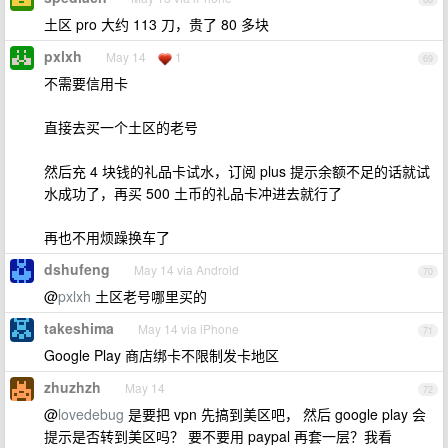
土区 pro 大约 113 刀，贵了 80 多块
pxlxh
May 14
1
69
不需要信用卡
直接去买一个土区的老号
然后充 4 块钱的礼品卡试水，订阅 plus 提示余额不足的话就试
水成功了，再买 500 土币的礼品卡冲进去就行了
再也不用烦躁换车了
dshufeng
May 14 via Android
70
@
pxlxh
土区老号哪里买的
takeshima
May 14 via iPhone
71
Google Play 商店绑卡不限制发卡地区
zhuzhzh
May 14
72
@
lovedebug
是要把 vpn 先搞到美区吧， 然后 google play 会
提示是否转到美区吗？ 要不要用 paypal 再套一层？我看