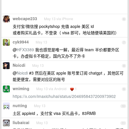
webcape233
May 13 via iPhone
6
支付宝/微信搜 pockytshop 充值 aople 美区 id
或者购买礼品卡，不登录（ visa 即可，地址随便填美国的）
cyk9944
May 13
7
@
HFX3389
我也感觉是唯一解，最近得 team 半价都要外区
卡，办虚拟卡不稳定，国内又办不了外卡
Noicdi
May 13
8
@
Noicdi
#3 然后在美区 apple 账号里订阅 chatgpt ，其他区可
能更便宜，需要对应区的账号
wniming
May 13 via Android
1
9
https://x.com/imaxichuhai/status/2046958437200973902
nutting
May 13
10
土区 appleid ，支付宝 visa 买礼品卡，83RMB
liubaicai
May 13
11