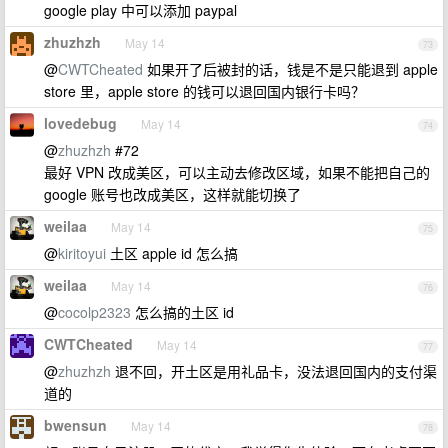
google play 中可以添加 paypal
zhuzhzh
May 14
73
@
CWTCheated
如果开了后被封的话，钱是不是只能退到 apple
store 里，apple store 的钱可以退回国内银行卡吗？
lovedebug
May 14
74
@
zhuzhzh
#72
最好 VPN 改成美区，可以主动去修改区域，如果不能把自己的
google 账号也改成美区，这样就能切换了
weilaa
May 14
75
@
kiritoyui
土区 apple id 怎么搞
weilaa
May 14
76
@
cocolp2323
怎么搞的土区 id
CWTCheated
May 14
77
@
zhuzhzh
退不回，开土区是用礼品卡，没法退回国内的支付渠
道的
bwensun
May 14
78