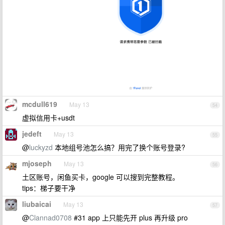
mcdull619
May 13
54
虚拟信用卡+usdt
jedeft
May 13
55
@
luckyzd
本地组号池怎么搞？用完了换个账号登录?
mjoseph
May 13
56
土区账号，闲鱼买卡，google 可以搜到完整教程。
tips：梯子要干净
liubaicai
May 13
57
@
Clannad0708
#31 app 上只能先开 plus 再升级 pro