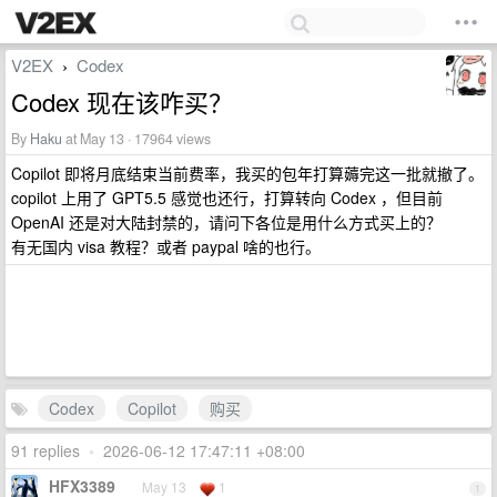
V2EX
Codex
›
Codex 现在该咋买？
By
Haku
at May 13 · 17964 views
Copilot 即将月底结束当前费率，我买的包年打算薅完这一批就撤了。
copilot 上用了 GPT5.5 感觉也还行，打算转向 Codex ，但目前
OpenAI 还是对大陆封禁的，请问下各位是用什么方式买上的？
有无国内 visa 教程？或者 paypal 啥的也行。
Codex
Copilot
购买
91 replies
•
2026-06-12 17:47:11 +08:00
HFX3389
May 13
1
1