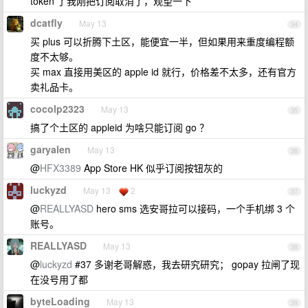
token 了我刚把订阅取消了，观望一下
dcatfly
May 13
34
买 plus 可以折腾下土区，能便宜一半，但如果用来重度编程额
度不太够。
买 max 直接用美区的 apple id 就行，价格差不太多，还有官方
卖礼品卡。
cocolp2323
May 13
35
搞了个土区的 appleid 为啥只能订阅 go ？
garyalen
May 13
36
@
HFX3389
App Store HK 似乎订阅按钮灰的
luckyzd
May 13
2
37
@
REALLYASD
hero sms 选安哥拉可以接码，一个手机绑 3 个
账号。
REALLYASD
May 13
38
@
luckyzd
#37 多谢老哥解惑，我去研究研究； gopay 拉闸了现
在没号用了都
byteLoading
May 13
39