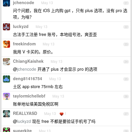
jchencode
May 13
21
问个问题，我在 iOS 上内购 gpt ，只有 plus 选项，没有 pro 选
项，为啥？
luckyzd
May 13
22
古法手工注册 free 账号，本地组号池，爽歪歪
freekindom
May 13
23
我用 V 卡买的。原价。
ChiangKaishek
May 13
24
@
jchencode
开通了 plus 才会显示 pro 的选项
deng81416754
May 13
25
土区 app store 75rmb 左右
taylormichellebf
May 13
26
账单地址填美国免税区啊
REALLYASD
May 13
1
27
@
luckyzd
现在 free 不都是要验证手机号了吗
superkite
May 13
28