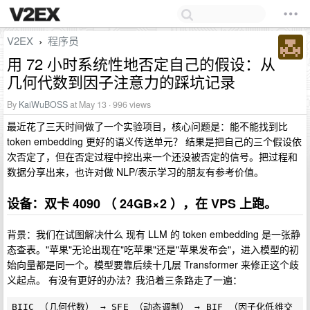
V2EX
程序员
›
用 72 小时系统性地否定自己的假设：从
几何代数到因子注意力的踩坑记录
By
KaiWuBOSS
at May 13 · 996 views
最近花了三天时间做了一个实验项目，核心问题是：能不能找到比
token embedding 更好的语义传送单元？ 结果是把自己的三个假设依
次否定了，但在否定过程中挖出来一个还没被否定的信号。把过程和
数据分享出来，也许对做 NLP/表示学习的朋友有参考价值。
设备：双卡 4090 （ 24GB×2 ），在 VPS 上跑。
背景：我们在试图解决什么 现有 LLM 的 token embedding 是一张静
态查表。"苹果"无论出现在"吃苹果"还是"苹果发布会"，进入模型的初
始向量都是同一个。模型要靠后续十几层 Transformer 来修正这个歧
义起点。 有没有更好的办法？我沿着三条路走了一遍：
BIIC （几何代数） → SFE （动态调制） → BIF （因子化低维交