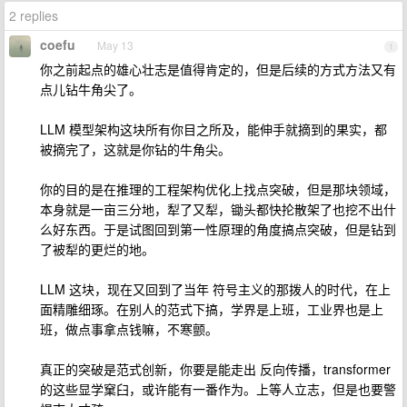
2 replies
coefu
May 13
1
你之前起点的雄心壮志是值得肯定的，但是后续的方式方法又有
点儿钻牛角尖了。
LLM 模型架构这块所有你目之所及，能伸手就摘到的果实，都
被摘完了，这就是你钻的牛角尖。
你的目的是在推理的工程架构优化上找点突破，但是那块领域，
本身就是一亩三分地，犁了又犁，锄头都快抡散架了也挖不出什
么好东西。于是试图回到第一性原理的角度搞点突破，但是钻到
了被犁的更烂的地。
LLM 这块，现在又回到了当年 符号主义的那拨人的时代，在上
面精雕细琢。在别人的范式下搞，学界是上班，工业界也是上
班，做点事拿点钱嘛，不寒颤。
真正的突破是范式创新，你要是能走出 反向传播，transformer
的这些显学窠臼，或许能有一番作为。上等人立志，但是也要警