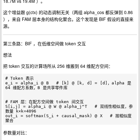
18.7M vs 19.4M ）。
这个增益跟 g(ctx) 的动态调制无关（两组 alpha_cos 都反弹到 0.86
），来自 FAM 层本身的结构化聚合。这个发现是 BIF 假设的直接来
源。
第三条路：BIF ，在低维空间做 token 交互
想法
把 token 交互的计算场所从 256 维搬到 64 维配方空间：
# Token 表示

e_i = alpha_i @ B   # [k] @ [k, d] = [d]，alpha 是 
64 维配方系数，B 是共享零件库

# FAM 层：在配方空间做 token 间交互

S[i,j] = alpha_i @ W @ alpha_j^T   # 双线性相似度，参
数量 k×k=4096

out_i = softmax(S_i + causal_mask) @ X   # 按相似度
参数量对比：