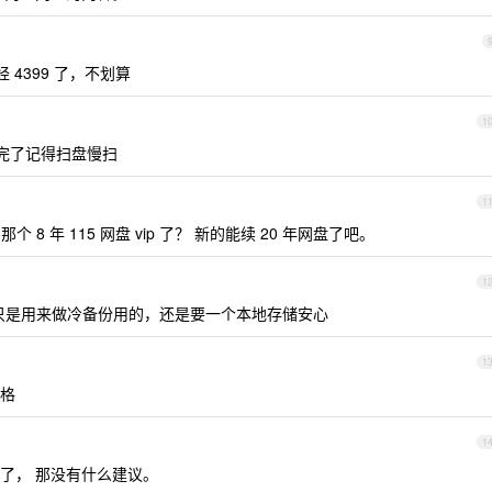
经 4399 了，不划算
1
右 买完了记得扫盘慢扫
1
8 年 115 网盘 vip 了？ 新的能续 20 年网盘了吧。
1
，但只是用来做冷备份用的，还是要一个本地存储安心
1
格
1
了， 那没有什么建议。