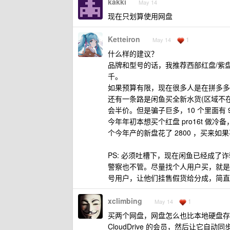
kakki
May 14
现在只划算使用网盘
Ketteiron
1
May 14
什么样的建议？
品牌和型号的话，我推荐西部红盘/紫
千。
如果预算有限，现在很多人是在拼多多/
还有一条路是闲鱼买全新水货(区域不在
会半价。但是骗子巨多，10 个里面有
今年年初本想买个红盘 pro16t 
个今年产的新盘花了 2800 ，买来
PS: 必须吐槽下，现在闲鱼已经成
警察也不管。尽量找个人用户买，就是
号用户，让他们挂售假货给分成，简直
xclimbing
1
May 14
买两个网盘，网盘怎么也比本地硬盘存
CloudDrive 的会员，然后让它自