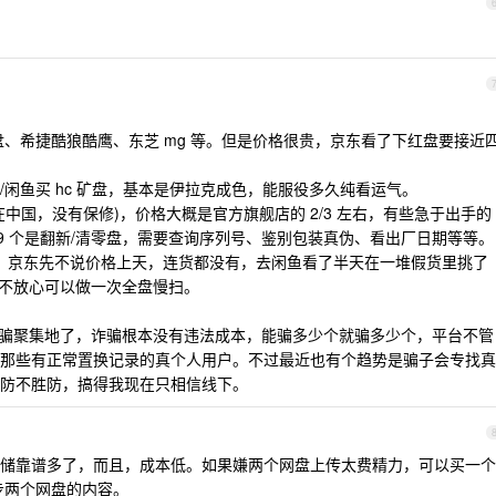
盘、希捷酷狼酷鹰、东芝 mg 等。但是价格很贵，京东看了下红盘要接近
闲鱼买 hc 矿盘，基本是伊拉克成色，能服役多久纯看运气。
中国，没有保修)，价格大概是官方旗舰店的 2/3 左右，有些急于出手的
 9 个是翻新/清零盘，需要查询序列号、鉴别包装真伪、看出厂日期等等。
做冷备，京东先不说价格上天，连货都没有，去闲鱼看了半天在一堆假货里挑了
如果不放心可以做一次全盘慢扫。
了诈骗聚集地了，诈骗根本没有违法成本，能骗多少个就骗多少个，平台不管
那些有正常置换记录的真个人用户。不过最近也有个趋势是骗子会专找真
防不胜防，搞得我现在只相信线下。
储靠谱多了，而且，成本低。如果嫌两个网盘上传太费精力，可以买一个
动同步两个网盘的内容。