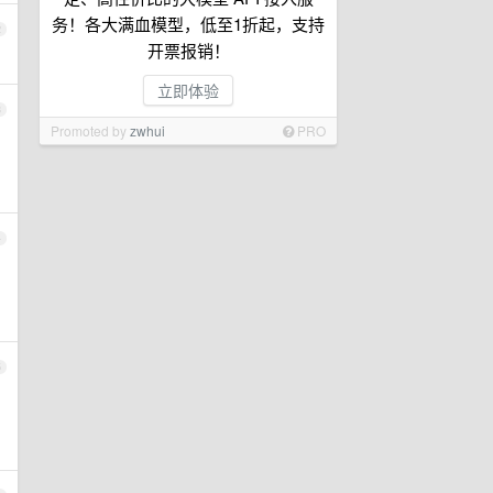
务！各大满血模型，低至1折起，支持
2
开票报销！
立即体验
3
Promoted by
zwhui
PRO
4
5