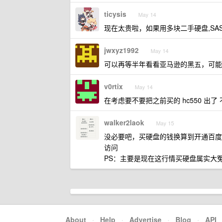
ticysis
May 14
现在太贵啦，如果用多块二手硬盘,SA
jwxyz1992
May 14
可以再等半年看看亚马逊的黑五，可能会
v0rtix
May 14
在考虑要不要把之前买的 hc550 出了
walker2laok
May 15
没必要吧，买硬盘的钱换算到开通百度网
访问
PS：主要是现在这行情买硬盘属实大冤种
About
·
Help
·
Advertise
·
Blog
·
API