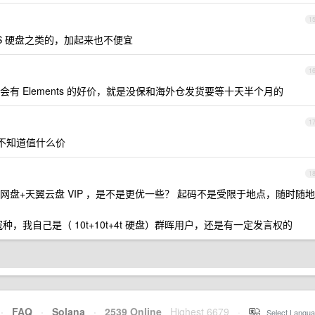
1
S 硬盘之类的，加起来也不便宜
1
有 Elements 的好价，就是没保和海外仓发货要等十天半个月的
1
 不知道值什么价
1
盘+天翼云盘 VIP ，是不是更优一些？ 起码不是受限于地点，随时随地
，我自己是（ 10t+10t+4t 硬盘）群晖用户，还是有一定发言权的
·
FAQ
·
Solana
·
2539 Online
Highest 6679
·
Select Langua