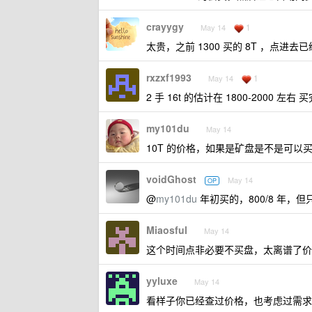
crayygy
1
May 14
太贵，之前 1300 买的 8T ，点进去已
rxzxf1993
1
May 14
2 手 16t 的估计在 1800-2000 左
my101du
May 14
10T 的价格，如果是矿盘是不是可以买那个 
voidGhost
May 14
OP
@
my101du
年初买的，800/8 年
Miaosful
May 14
这个时间点非必要不买盘，太离谱了价
yyluxe
May 14
看样子你已经查过价格，也考虑过需求